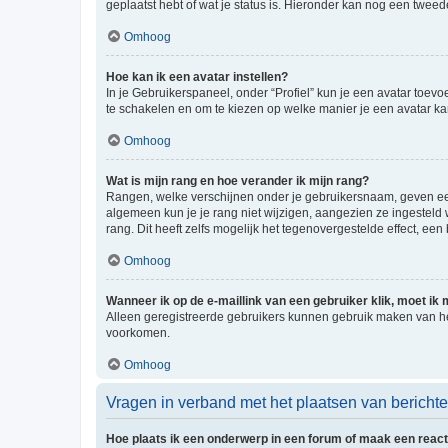
geplaatst hebt of wat je status is. Hieronder kan nog een tweed
Omhoog
Hoe kan ik een avatar instellen?
In je Gebruikerspaneel, onder “Profiel” kun je een avatar toev
te schakelen en om te kiezen op welke manier je een avatar ka
Omhoog
Wat is mijn rang en hoe verander ik mijn rang?
Rangen, welke verschijnen onder je gebruikersnaam, geven een 
algemeen kun je je rang niet wijzigen, aangezien ze ingestel
rang. Dit heeft zelfs mogelijk het tegenovergestelde effect, e
Omhoog
Wanneer ik op de e-maillink van een gebruiker klik, moet i
Alleen geregistreerde gebruikers kunnen gebruik maken van he
voorkomen.
Omhoog
Vragen in verband met het plaatsen van bericht
Hoe plaats ik een onderwerp in een forum of maak een react