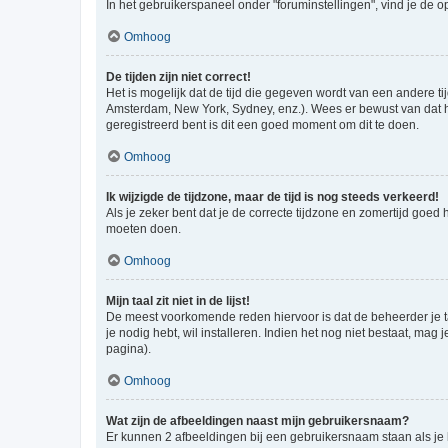
In het gebruikerspaneel onder "foruminstellingen", vind je de o
Omhoog
De tijden zijn niet correct!
Het is mogelijk dat de tijd die gegeven wordt van een andere ti
Amsterdam, New York, Sydney, enz.). Wees er bewust van dat he
geregistreerd bent is dit een goed moment om dit te doen.
Omhoog
Ik wijzigde de tijdzone, maar de tijd is nog steeds verkeerd!
Als je zeker bent dat je de correcte tijdzone en zomertijd goed
moeten doen.
Omhoog
Mijn taal zit niet in de lijst!
De meest voorkomende reden hiervoor is dat de beheerder je taal 
je nodig hebt, wil installeren. Indien het nog niet bestaat, m
pagina).
Omhoog
Wat zijn de afbeeldingen naast mijn gebruikersnaam?
Er kunnen 2 afbeeldingen bij een gebruikersnaam staan als je be