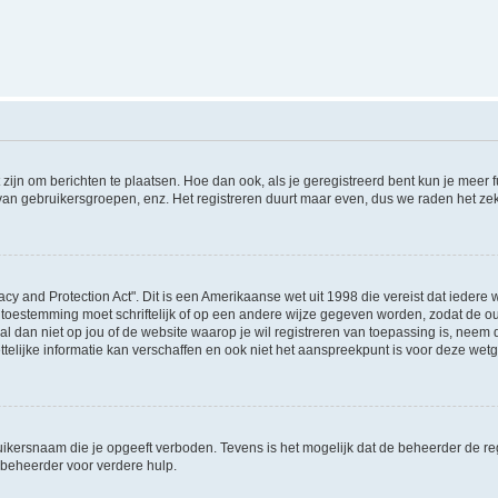
 zijn om berichten te plaatsen. Hoe dan ook, als je geregistreerd bent kun je meer
 van gebruikersgroepen, enz. Het registreren duurt maar even, dus we raden het ze
acy and Protection Act". Dit is een Amerikaanse wet uit 1998 die vereist dat ieder
 toestemming moet schriftelijk of op een andere wijze gegeven worden, zodat de 
et al dan niet op jou of de website waarop je wil registreren van toepassing is, nee
lijke informatie kan verschaffen en ook niet het aanspreekpunt is voor deze wetge
ikersnaam die je opgeeft verboden. Tevens is het mogelijk dat de beheerder de regi
beheerder voor verdere hulp.