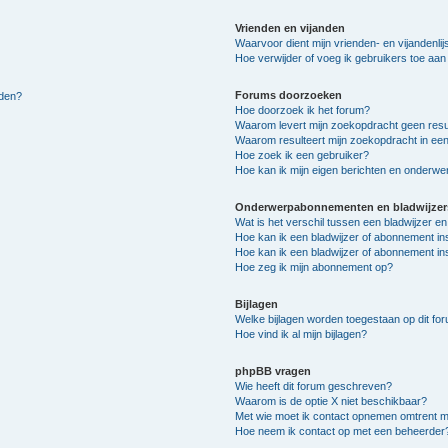
Vrienden en vijanden
Waarvoor dient mijn vrienden- en vijandenlij
Hoe verwijder of voeg ik gebruikers toe aan m
Forums doorzoeken
lden?
Hoe doorzoek ik het forum?
Waarom levert mijn zoekopdracht geen resu
Waarom resulteert mijn zoekopdracht in een
Hoe zoek ik een gebruiker?
Hoe kan ik mijn eigen berichten en onderw
Onderwerpabonnementen en bladwijzer
Wat is het verschil tussen een bladwijzer 
Hoe kan ik een bladwijzer of abonnement in
Hoe kan ik een bladwijzer of abonnement ins
Hoe zeg ik mijn abonnement op?
Bijlagen
Welke bijlagen worden toegestaan op dit fo
Hoe vind ik al mijn bijlagen?
phpBB vragen
Wie heeft dit forum geschreven?
Waarom is de optie X niet beschikbaar?
Met wie moet ik contact opnemen omtrent mis
Hoe neem ik contact op met een beheerder