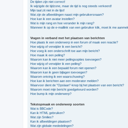
De tijden zijn niet correct!
Ik wijzigde de tijdzone, maar de tijd is nog steeds verkeerd!
Mijn taal zit niet in de lijst!
Wat zijn de afbeeldingen naast mijn gebruikersnaam?
Hoe kan ik een avatar instellen?
Wat is mijn rang en hoe verander ik mijn rang?
Wanneer ik op de e-maillink van een gebruiker klik, moet ik me aanme
Vragen in verband met het plaatsen van berichten
Hoe plaats ik een onderwerp in een forum of maak een reactie?
Hoe wijzig of verwijder ik een bericht?
Hoe voeg ik een onderschrift toe aan mijn bericht?
Hoe maak ik een peiling?
Waarom kan ik niet meer peilingsopties toevoegen?
Hoe wijzig of verwijder ik een peiling?
Waarom kan ik een bepaald forum niet openen?
Waarom kan ik geen bijlagen toevoegen?
Waarom ontving ik een waarschuwing?
Hoe kan ik berichten aan een moderator melden?
Waarvoor dient de "Opslaan"-knop bij het plaatsen van een bericht?
Waarom moet mijn bericht goedgekeurd worden?
Hoe bump ik mijn onderwerp?
Tekstopmaak en onderwerp soorten
Wat is BBCode?
Kan ik HTML gebruiken?
Wat zijn Smilies?
Kan ik afbeeldingen plaatsen?
Wat zijn globale mededelingen?