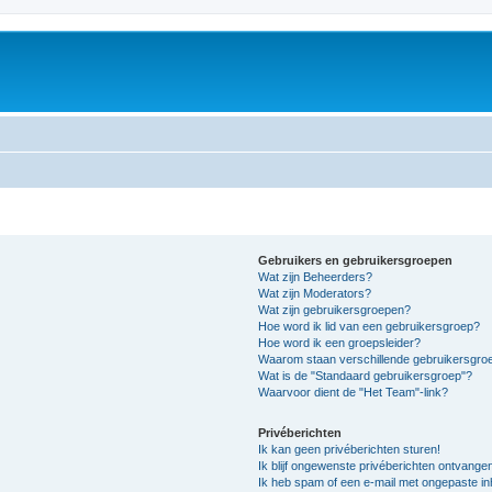
Gebruikers en gebruikersgroepen
Wat zijn Beheerders?
Wat zijn Moderators?
Wat zijn gebruikersgroepen?
Hoe word ik lid van een gebruikersgroep?
Hoe word ik een groepsleider?
Waarom staan verschillende gebruikersgroe
Wat is de "Standaard gebruikersgroep"?
Waarvoor dient de "Het Team"-link?
Privéberichten
Ik kan geen privéberichten sturen!
Ik blijf ongewenste privéberichten ontvange
Ik heb spam of een e-mail met ongepaste i