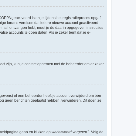
OPPA geactiveerd is en je tijdens het registratieproces opgaf
ommige forums vereisen dat iedere nieuwe account geactiveerd
 e-mail ontvangen hebt, moet je de daarin opgegeven instructies
lse accounts te doen dalen. Als je zeker bent dat je e-
rect zijn, kun je contact opnemen met de beheerder om er zeker
egevens) of een beheerder heeft je account verwijderd om één
e nog geen berichten geplaatst hebben, verwijderen. Dit doen ze
anmeldpagina gaan en klikken op
wachtwoord vergeten?
. Volg de