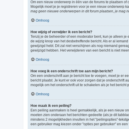
Om een nieuw onderwerp in één van de forums te plaatsen of 
Mogelijk moet je je registreren voor je een nieuw onderwerp k
mag geen nieuwe onderwerpen in dit forum plaatsen, je mag ni
Omhoog
Hoe wijzig of verwijder ik een bericht?
Tenzij je de beheerder of een moderator bent, kun je alleen je 
de
wijzig
knop van het desbetreffende bericht. Als er al iemand o
gewijzigd hebt. Dit zal niet verschijnen als nog niemand gere
gewijzigd hebben. Het verwijderen van een bericht is niet mee
Omhoog
Hoe voeg ik een onderschrift toe aan mijn bericht?
Om een onderschrift aan je bericht toe te voegen, moet je er ee
bericht plaatst. Je kunt er ook voor zorgen dat je onderschrift 
mogelijk om het onderschrift uit te schakelen als je het bericht p
Omhoog
Hoe maak ik een peiling?
Een peiling aanmaken is heel gemakkelijk, als je een nieuw ond
moeten zien onderaan het berichten-gedeelte (als je dit tabblad 
minstens 2 mogelijkheden invullen in het "peilingopties"-tekstg
een gebruiker mag kiezen onder "opties per gebruiker" en een ti