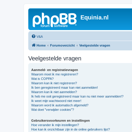
Equinia.nl
V&A
Home
Forumoverzicht
Veelgestelde vragen
Veelgestelde vragen
Aanmeld- en registratievragen
Waarom moet ik me registreren?
Wat is COPPA?
Waarom kan ik niet registreren?
Ik ben geregistreerd maar kan niet aanmelden!
Waarom kan ik niet aanmelden?
Ik heb me ooit geregistreerd maar kan nu niet meer aanmelden!?
Ik weet mijn wachtwoord niet meer!
Waarom word ik automatisch afgemeld?
Wat doet "verwijder cookies"?
Gebruikersvoorkeuren en instellingen
Hoe verander ik mijn instellingen?
Hoe kan ik onzichtbaar zijn in de online gebruikers lijst?