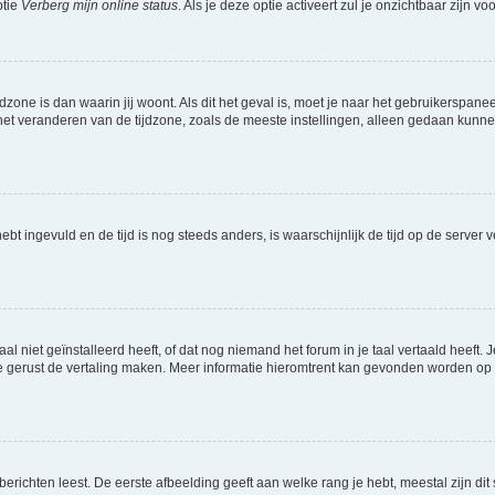
ptie
Verberg mijn online status
. Als je deze optie activeert zul je onzichtbaar zijn 
jdzone is dan waarin jij woont. Als dit het geval is, moet je naar het gebruikerspan
t veranderen van de tijdzone, zoals de meeste instellingen, alleen gedaan kunnen
 hebt ingevuld en de tijd is nog steeds anders, is waarschijnlijk de tijd op de serv
niet geïnstalleerd heeft, of dat nog niemand het forum in je taal vertaald heeft. Je
ag je gerust de vertaling maken. Meer informatie hieromtrent kan gevonden worden o
richten leest. De eerste afbeelding geeft aan welke rang je hebt, meestal zijn dit 