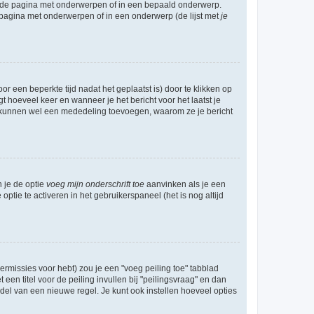
l de pagina met onderwerpen of in een bepaald onderwerp.
 pagina met onderwerpen of in een onderwerp (de lijst met
je
r een beperkte tijd nadat het geplaatst is) door te klikken op
gt hoeveel keer en wanneer je het bericht voor het laatst je
Zij kunnen wel een mededeling toevoegen, waarom ze je bericht
n je de optie
voeg mijn onderschrift toe
aanvinken als je een
optie te activeren in het gebruikerspaneel (het is nog altijd
rmissies voor hebt) zou je een "voeg peiling toe" tabblad
een titel voor de peiling invullen bij "peilingsvraag" en dan
ddel van een nieuwe regel. Je kunt ook instellen hoeveel opties