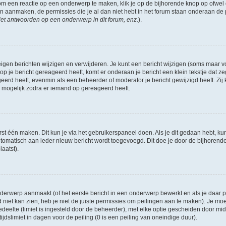
om een reactie op een onderwerp te maken, klik je op de bijhorende knop op ofwe
an aanmaken, de permissies die je al dan niet hebt in het forum staan onderaan de
et antwoorden op een onderwerp in dit forum, enz.
).
eigen berichten wijzigen en verwijderen. Je kunt een bericht wijzigen (soms maar voo
p je bericht gereageerd heeft, komt er onderaan je bericht een klein tekstje dat ze
ageerd heeft, evenmin als een beheerder of moderator je bericht gewijzigd heeft. 
r mogelijk zodra er iemand op gereageerd heeft.
rst één maken. Dit kun je via het gebruikerspaneel doen. Als je dit gedaan hebt, ku
automatisch aan ieder nieuw bericht wordt toegevoegd. Dit doe je door de bijhorende 
laatst).
erwerp aanmaakt (of het eerste bericht in een onderwerp bewerkt en als je daar pe
niet kan zien, heb je niet de juiste permissies om peilingen aan te maken). Je moet 
edeelte (limiet is ingesteld door de beheerder), met elke optie gescheiden door mi
jdslimiet in dagen voor de peiling (0 is een peiling van oneindige duur).