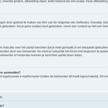
e, meestal grotere, afbeelding staan, beter bekend als een avatar. Deze afbeelding 
oegen door gebruik te maken van één van de volgende vier methodes: Gravatar, Gale
n gebruiken. Als je geen avatars kunt gebruiken, neem dan contact op met een beh
indicatie over het aantal berchten dat je hebt gemaakt of om bepaalde gebruikers 
d worden door een beheerder. Nu moet je natuurlijk het forum niet beginnen te sp
en beheerder of moderator kunnen je berichten aantal doen dalen.
k me aanmelden?
t ingebouwde e-mailformulier (indien de beheerder dit heeft ingeschakeld). Dit o
en
ie?