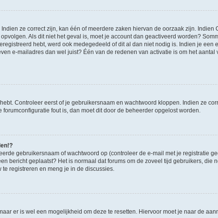
ndien ze correct zijn, kan één of meerdere zaken hiervan de oorzaak zijn. Indien C
es opvolgen. Als dit niet het geval is, moet je account dan geactiveerd worden? S
geregistreerd hebt, werd ook medegedeeld of dit al dan niet nodig is. Indien je een
ven e-mailadres dan wel juist? Één van de redenen van activatie is om het aantal va
 hebt. Controleer eerst of je gebruikersnaam en wachtwoord kloppen. Indien ze cor
 de forumconfiguratie fout is, dan moet dit door de beheerder opgelost worden.
den!?
eerde gebruikersnaam of wachtwoord op (controleer de e-mail met je registratie g
it een bericht geplaatst? Het is normaal dat forums om de zoveel tijd gebruikers, di
e registreren en meng je in de discussies.
 maar er is wel een mogelijkheid om deze te resetten. Hiervoor moet je naar de a