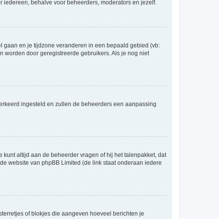
voor iedereen, behalve voor beheerders, moderators en jezelf.
eel gaan en je tijdzone veranderen in een bepaald gebied (vb:
 worden door geregistreerde gebruikers. Als je nog niet
er verkeerd ingesteld en zullen de beheerders een aanpassing
 kunt altijd aan de beheerder vragen of hij het talenpakket, dat
p de website van phpBB Limited (de link staat onderaan iedere
sterretjes of blokjes die aangeven hoeveel berichten je