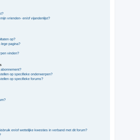
st?
ijn vrienden- en/of vijandenlijst?
ltaten op?
 lege pagina?
erpen vinden?
s
en abonnement?
stellen op specifieke onderwerpen?
tellen op specifieke forums?
rum?
bruik en/of wettelijke kwesties in verband met dit forum?
?