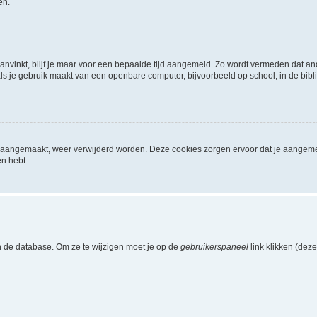
en.
aanvinkt, blijf je maar voor een bepaalde tijd aangemeld. Zo wordt vermeden dat a
ls je gebruik maakt van een openbare computer, bijvoorbeeld op school, in de biblio
ijn aangemaakt, weer verwijderd worden. Deze cookies zorgen ervoor dat je aangem
en hebt.
n de database. Om ze te wijzigen moet je op de
gebruikerspaneel
link klikken (dez