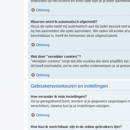
instructies op het scherm en even later kan je je weer aanmeld
Omhoog
Waarom word ik automatisch afgemeld?
Als je de optie
meld mij automatisch aan bij ieder bezoek
niet 
bij het aanmelden die optie aanvinken. We raden dit echter af a
beschikbaar is, heeft de beheerder deze uitgeschakeld.
Omhoog
Wat doet "verwijder cookies"?
"Verwijder cookies" zorgt dat alle cookies die door phpBB3 z
dit heeft inschakeld, om te zien welke onderwerpen je al gelez
Omhoog
Gebruikersvoorkeuren en instellingen
Hoe verander ik mijn instellingen?
Als je geregistreerd bent, worden al je gegevens opgeslagen i
verschillen), daarna kun je je instellingen wijzigen.
Omhoog
Hoe kan ik onzichtbaar zijn in de online gebruikers lijst?