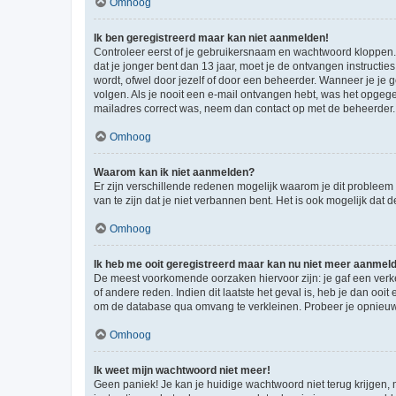
Omhoog
Ik ben geregistreerd maar kan niet aanmelden!
Controleer eerst of je gebruikersnaam en wachtwoord kloppen. I
dat je jonger bent dan 13 jaar, moet je de ontvangen instructi
wordt, ofwel door jezelf of door een beheerder. Wanneer je je 
volgen. Als je nooit een e-mail ontvangen hebt, was het opgege
mailadres correct was, neem dan contact op met de beheerder.
Omhoog
Waarom kan ik niet aanmelden?
Er zijn verschillende redenen mogelijk waarom je dit probleem
van te zijn dat je niet verbannen bent. Het is ook mogelijk dat
Omhoog
Ik heb me ooit geregistreerd maar kan nu niet meer aanmel
De meest voorkomende oorzaken hiervoor zijn: je gaf een verk
of andere reden. Indien dit laatste het geval is, heb je dan oo
om de database qua omvang te verkleinen. Probeer je opnieuw t
Omhoog
Ik weet mijn wachtwoord niet meer!
Geen paniek! Je kan je huidige wachtwoord niet terug krijgen,