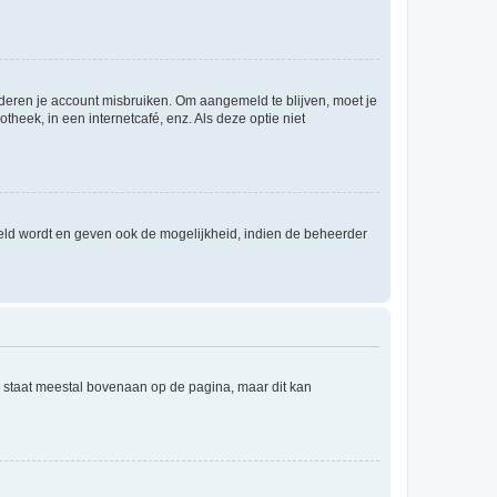
nderen je account misbruiken. Om aangemeld te blijven, moet je
theek, in een internetcafé, enz. Als deze optie niet
eld wordt en geven ook de mogelijkheid, indien de beheerder
e staat meestal bovenaan op de pagina, maar dit kan