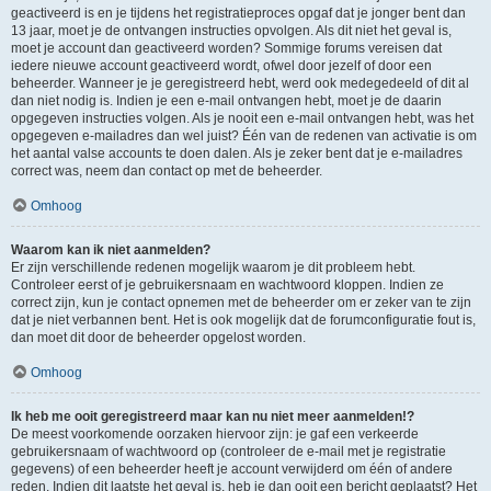
geactiveerd is en je tijdens het registratieproces opgaf dat je jonger bent dan
13 jaar, moet je de ontvangen instructies opvolgen. Als dit niet het geval is,
moet je account dan geactiveerd worden? Sommige forums vereisen dat
iedere nieuwe account geactiveerd wordt, ofwel door jezelf of door een
beheerder. Wanneer je je geregistreerd hebt, werd ook medegedeeld of dit al
dan niet nodig is. Indien je een e-mail ontvangen hebt, moet je de daarin
opgegeven instructies volgen. Als je nooit een e-mail ontvangen hebt, was het
opgegeven e-mailadres dan wel juist? Één van de redenen van activatie is om
het aantal valse accounts te doen dalen. Als je zeker bent dat je e-mailadres
correct was, neem dan contact op met de beheerder.
Omhoog
Waarom kan ik niet aanmelden?
Er zijn verschillende redenen mogelijk waarom je dit probleem hebt.
Controleer eerst of je gebruikersnaam en wachtwoord kloppen. Indien ze
correct zijn, kun je contact opnemen met de beheerder om er zeker van te zijn
dat je niet verbannen bent. Het is ook mogelijk dat de forumconfiguratie fout is,
dan moet dit door de beheerder opgelost worden.
Omhoog
Ik heb me ooit geregistreerd maar kan nu niet meer aanmelden!?
De meest voorkomende oorzaken hiervoor zijn: je gaf een verkeerde
gebruikersnaam of wachtwoord op (controleer de e-mail met je registratie
gegevens) of een beheerder heeft je account verwijderd om één of andere
reden. Indien dit laatste het geval is, heb je dan ooit een bericht geplaatst? Het