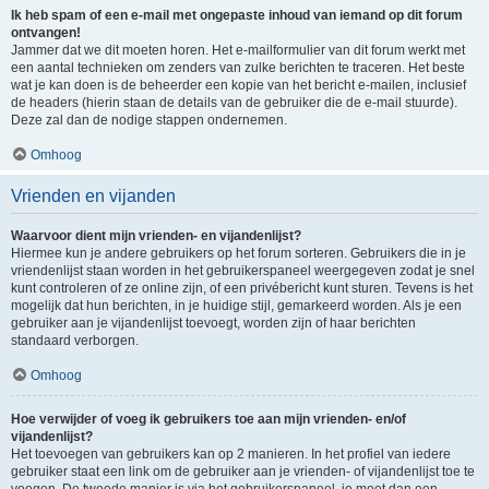
Ik heb spam of een e-mail met ongepaste inhoud van iemand op dit forum
ontvangen!
Jammer dat we dit moeten horen. Het e-mailformulier van dit forum werkt met
een aantal technieken om zenders van zulke berichten te traceren. Het beste
wat je kan doen is de beheerder een kopie van het bericht e-mailen, inclusief
de headers (hierin staan de details van de gebruiker die de e-mail stuurde).
Deze zal dan de nodige stappen ondernemen.
Omhoog
Vrienden en vijanden
Waarvoor dient mijn vrienden- en vijandenlijst?
Hiermee kun je andere gebruikers op het forum sorteren. Gebruikers die in je
vriendenlijst staan worden in het gebruikerspaneel weergegeven zodat je snel
kunt controleren of ze online zijn, of een privébericht kunt sturen. Tevens is het
mogelijk dat hun berichten, in je huidige stijl, gemarkeerd worden. Als je een
gebruiker aan je vijandenlijst toevoegt, worden zijn of haar berichten
standaard verborgen.
Omhoog
Hoe verwijder of voeg ik gebruikers toe aan mijn vrienden- en/of
vijandenlijst?
Het toevoegen van gebruikers kan op 2 manieren. In het profiel van iedere
gebruiker staat een link om de gebruiker aan je vrienden- of vijandenlijst toe te