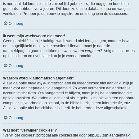
is normaal dat forums om de zoveel tijd gebruikers, die nog geen berichten
geplaatst hebben, verwijderen. Dit doen ze om de database qua omvang te
verkleinen. Probeer je opnieuw te registreren en meng je in de discussies.
Omhoog
Ik weet mijn wachtwoord niet meer!
Geen paniek! Je kan je huidige wachtwoord niet terug krijgen, maar er is wel
een mogelijkheid om deze te resetten. Hiervoor moet je naar de
aanmeldpagina gaan en klikken op
wachtwoord vergeten?
. Volg de instructies
op het scherm en even later kan je je weer aanmelden.
Omhoog
Waarom word ik automatisch afgemeld?
Als je de optie
meld mij automatisch aan bij ieder bezoek
niet aanvinkt, blijf je
maar voor een bepaalde tijd aangemeld. Zo wordt vermeden dat anderen je
account misbruiken. Om aangemeld te blijven, moet je bij het aanmelden die
optie aanvinken. We raden dit echter af als je gebruik maakt van een openbare
computer, bijvoorbeeld op school, in de bibliotheek, in een internetcafé, enz.
Als deze optie niet beschikbaar is, heeft de beheerder deze uitgeschakeld.
Omhoog
Wat doet "verwijder cookies"?
"Verwijder cookies" zorgt dat alle cookies die door phpBB3 zijn aangemaakt,