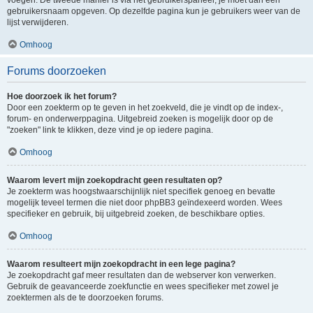
voegen. De tweede manier is via het gebruikerspaneel, je moet dan een
gebruikersnaam opgeven. Op dezelfde pagina kun je gebruikers weer van de
lijst verwijderen.
Omhoog
Forums doorzoeken
Hoe doorzoek ik het forum?
Door een zoekterm op te geven in het zoekveld, die je vindt op de index-,
forum- en onderwerppagina. Uitgebreid zoeken is mogelijk door op de
"zoeken" link te klikken, deze vind je op iedere pagina.
Omhoog
Waarom levert mijn zoekopdracht geen resultaten op?
Je zoekterm was hoogstwaarschijnlijk niet specifiek genoeg en bevatte
mogelijk teveel termen die niet door phpBB3 geïndexeerd worden. Wees
specifieker en gebruik, bij uitgebreid zoeken, de beschikbare opties.
Omhoog
Waarom resulteert mijn zoekopdracht in een lege pagina?
Je zoekopdracht gaf meer resultaten dan de webserver kon verwerken.
Gebruik de geavanceerde zoekfunctie en wees specifieker met zowel je
zoektermen als de te doorzoeken forums.