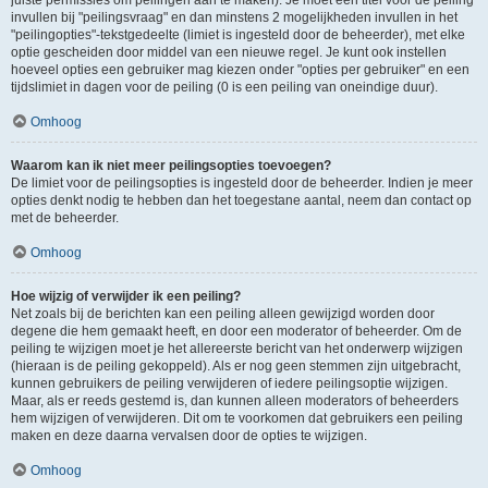
juiste permissies om peilingen aan te maken). Je moet een titel voor de peiling
invullen bij "peilingsvraag" en dan minstens 2 mogelijkheden invullen in het
"peilingopties"-tekstgedeelte (limiet is ingesteld door de beheerder), met elke
optie gescheiden door middel van een nieuwe regel. Je kunt ook instellen
hoeveel opties een gebruiker mag kiezen onder "opties per gebruiker" en een
tijdslimiet in dagen voor de peiling (0 is een peiling van oneindige duur).
Omhoog
Waarom kan ik niet meer peilingsopties toevoegen?
De limiet voor de peilingsopties is ingesteld door de beheerder. Indien je meer
opties denkt nodig te hebben dan het toegestane aantal, neem dan contact op
met de beheerder.
Omhoog
Hoe wijzig of verwijder ik een peiling?
Net zoals bij de berichten kan een peiling alleen gewijzigd worden door
degene die hem gemaakt heeft, en door een moderator of beheerder. Om de
peiling te wijzigen moet je het allereerste bericht van het onderwerp wijzigen
(hieraan is de peiling gekoppeld). Als er nog geen stemmen zijn uitgebracht,
kunnen gebruikers de peiling verwijderen of iedere peilingsoptie wijzigen.
Maar, als er reeds gestemd is, dan kunnen alleen moderators of beheerders
hem wijzigen of verwijderen. Dit om te voorkomen dat gebruikers een peiling
maken en deze daarna vervalsen door de opties te wijzigen.
Omhoog