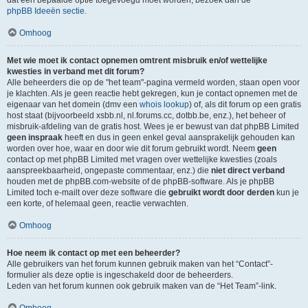
dat een bepaalde optie toegevoegd moet worden, bezoek dan de
phpBB Ideeën sectie
.
Omhoog
Met wie moet ik contact opnemen omtrent misbruik en/of wettelijke
kwesties in verband met dit forum?
Alle beheerders die op de "het team"-pagina vermeld worden, staan open voor
je klachten. Als je geen reactie hebt gekregen, kun je contact opnemen met de
eigenaar van het domein (dmv een
whois lookup
) of, als dit forum op een gratis
host staat (bijvoorbeeld xsbb.nl, nl.forums.cc, dotbb.be, enz.), het beheer of
misbruik-afdeling van de gratis host. Wees je er bewust van dat phpBB Limited
geen inspraak
heeft en dus in geen enkel geval aansprakelijk gehouden kan
worden over hoe, waar en door wie dit forum gebruikt wordt. Neem
geen
contact op met phpBB Limited met vragen over wettelijke kwesties (zoals
aanspreekbaarheid, ongepaste commentaar, enz.) die
niet direct verband
houden met de phpBB.com-website of de phpBB-software. Als je phpBB
Limited toch e-mailt over deze software die
gebruikt wordt door derden
kun je
een korte, of helemaal geen, reactie verwachten.
Omhoog
Hoe neem ik contact op met een beheerder?
Alle gebruikers van het forum kunnen gebruik maken van het “Contact”-
formulier als deze optie is ingeschakeld door de beheerders.
Leden van het forum kunnen ook gebruik maken van de “Het Team”-link.