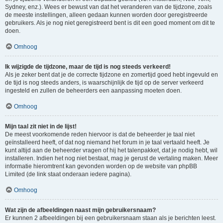
Sydney, enz.). Wees er bewust van dat het veranderen van de tijdzone, zoals
de meeste instellingen, alleen gedaan kunnen worden door geregistreerde
gebruikers. Als je nog niet geregistreerd bent is dit een goed moment om dit te
doen.
Omhoog
Ik wijzigde de tijdzone, maar de tijd is nog steeds verkeerd!
Als je zeker bent dat je de correcte tijdzone en zomertijd goed hebt ingevuld en
de tijd is nog steeds anders, is waarschijnlijk de tijd op de server verkeerd
ingesteld en zullen de beheerders een aanpassing moeten doen.
Omhoog
Mijn taal zit niet in de lijst!
De meest voorkomende reden hiervoor is dat de beheerder je taal niet
geïnstalleerd heeft, of dat nog niemand het forum in je taal vertaald heeft. Je
kunt altijd aan de beheerder vragen of hij het talenpakket, dat je nodig hebt, wil
installeren. Indien het nog niet bestaat, mag je gerust de vertaling maken. Meer
informatie hieromtrent kan gevonden worden op de website van phpBB
Limited (de link staat onderaan iedere pagina).
Omhoog
Wat zijn de afbeeldingen naast mijn gebruikersnaam?
Er kunnen 2 afbeeldingen bij een gebruikersnaam staan als je berichten leest.