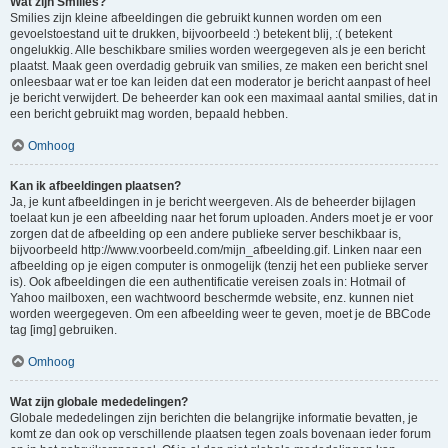
Wat zijn Smilies?
Smilies zijn kleine afbeeldingen die gebruikt kunnen worden om een
gevoelstoestand uit te drukken, bijvoorbeeld :) betekent blij, :( betekent
ongelukkig. Alle beschikbare smilies worden weergegeven als je een bericht
plaatst. Maak geen overdadig gebruik van smilies, ze maken een bericht snel
onleesbaar wat er toe kan leiden dat een moderator je bericht aanpast of heel
je bericht verwijdert. De beheerder kan ook een maximaal aantal smilies, dat in
een bericht gebruikt mag worden, bepaald hebben.
Omhoog
Kan ik afbeeldingen plaatsen?
Ja, je kunt afbeeldingen in je bericht weergeven. Als de beheerder bijlagen
toelaat kun je een afbeelding naar het forum uploaden. Anders moet je er voor
zorgen dat de afbeelding op een andere publieke server beschikbaar is,
bijvoorbeeld http://www.voorbeeld.com/mijn_afbeelding.gif. Linken naar een
afbeelding op je eigen computer is onmogelijk (tenzij het een publieke server
is). Ook afbeeldingen die een authentificatie vereisen zoals in: Hotmail of
Yahoo mailboxen, een wachtwoord beschermde website, enz. kunnen niet
worden weergegeven. Om een afbeelding weer te geven, moet je de BBCode
tag [img] gebruiken.
Omhoog
Wat zijn globale mededelingen?
Globale mededelingen zijn berichten die belangrijke informatie bevatten, je
komt ze dan ook op verschillende plaatsen tegen zoals bovenaan ieder forum