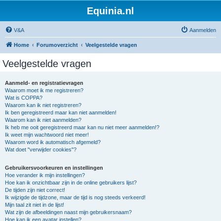
Equinia.nl
V&A
Aanmelden
Home
Forumoverzicht
Veelgestelde vragen
Veelgestelde vragen
Aanmeld- en registratievragen
Waarom moet ik me registreren?
Wat is COPPA?
Waarom kan ik niet registreren?
Ik ben geregistreerd maar kan niet aanmelden!
Waarom kan ik niet aanmelden?
Ik heb me ooit geregistreerd maar kan nu niet meer aanmelden!?
Ik weet mijn wachtwoord niet meer!
Waarom word ik automatisch afgemeld?
Wat doet "verwijder cookies"?
Gebruikersvoorkeuren en instellingen
Hoe verander ik mijn instellingen?
Hoe kan ik onzichtbaar zijn in de online gebruikers lijst?
De tijden zijn niet correct!
Ik wijzigde de tijdzone, maar de tijd is nog steeds verkeerd!
Mijn taal zit niet in de lijst!
Wat zijn de afbeeldingen naast mijn gebruikersnaam?
Hoe kan ik een avatar instellen?