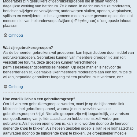
Moderators zijn gebruikers of gebruikersgroepen die in staan voor de
dagelijkse werking van het forum. Ze kunnen, in de forums die ze modereren,
berichten wijzigen en verwijderen; onderwerpen sluiten, openen, verplaatsen,
splitsen en verwijderen. In het algemeen moeten ze er gewoon op toe zien dat
mensen niet van het onderwerp afwijken (
off-topic
gaan) of ongepaste inhoud
plaatsen.
Omhoog
Wat zijn gebruikersgroepen?
Als de beheerder gebruikers wil groeperen, kan hij/zij dit doen door middel van
gebruikersgroepen. Gebruikers kunnen van meerdere groepen lid zijn (dit
verschilt per forum), deze groepen kunnen verschillende
permissies/toegangspermissies hebben. Op deze manier is het voor de
beheerder een stuk gemakkelijker meerdere moderators aan een forum toe te
wijzen, bepaalde gebruikers toegang tot een privéforum te verlenen, enz.
Omhoog
Hoe word ik lid van een gebruikersgroep?
Om lid van een gebruikersgroep te worden, moet je op de bijhorende link
klikken in het gebruikerspaneel, waarna je een overzicht van alle
gebruikersgroepen krijgt. Niet alle groepen zijn vrij toegankelijk, ze vereisen
een goedkeuring van je lidmaatschap en hebben soms zelf verborgen
gebruikers. Als het een open groep is, kan je lid worden door op de hiervoor
dienende knop te klikken. Als het een gesloten groep is, kan je je lidmaatschap
aanvragen door op de bijhorende knop te klikken. De groepsleider moet je