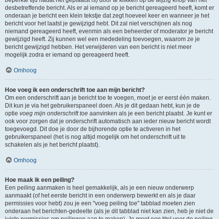
beperkte tijd nadat het geplaatst is) door te klikken op de
wijzig
knop van het
desbetreffende bericht. Als er al iemand op je bericht gereageerd heeft, komt er
onderaan je bericht een klein tekstje dat zegt hoeveel keer en wanneer je het
bericht voor het laatst je gewijzigd hebt. Dit zal niet verschijnen als nog
niemand gereageerd heeft, evenmin als een beheerder of moderator je bericht
gewijzigd heeft. Zij kunnen wel een mededeling toevoegen, waarom ze je
bericht gewijzigd hebben. Het verwijderen van een bericht is niet meer
mogelijk zodra er iemand op gereageerd heeft.
Omhoog
Hoe voeg ik een onderschrift toe aan mijn bericht?
Om een onderschrift aan je bericht toe te voegen, moet je er eerst één maken.
Dit kun je via het gebruikerspaneel doen. Als je dit gedaan hebt, kun je de
optie
voeg mijn onderschrift toe
aanvinken als je een bericht plaatst. Je kunt er
ook voor zorgen dat je onderschrift automatisch aan ieder nieuw bericht wordt
toegevoegd. Dit doe je door de bijhorende optie te activeren in het
gebruikerspaneel (het is nog altijd mogelijk om het onderschrift uit te
schakelen als je het bericht plaatst).
Omhoog
Hoe maak ik een peiling?
Een peiling aanmaken is heel gemakkelijk, als je een nieuw onderwerp
aanmaakt (of het eerste bericht in een onderwerp bewerkt en als je daar
permissies voor hebt) zou je een "voeg peiling toe" tabblad moeten zien
onderaan het berichten-gedeelte (als je dit tabblad niet kan zien, heb je niet de