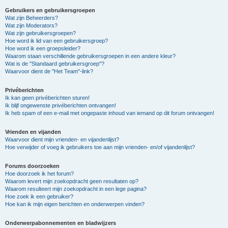
Gebruikers en gebruikersgroepen
Wat zijn Beheerders?
Wat zijn Moderators?
Wat zijn gebruikersgroepen?
Hoe word ik lid van een gebruikersgroep?
Hoe word ik een groepsleider?
Waarom staan verschillende gebruikersgroepen in een andere kleur?
Wat is de "Standaard gebruikersgroep"?
Waarvoor dient de "Het Team"-link?
Privéberichten
Ik kan geen privéberichten sturen!
Ik blijf ongewenste privéberichten ontvangen!
Ik heb spam of een e-mail met ongepaste inhoud van iemand op dit forum ontvangen!
Vrienden en vijanden
Waarvoor dient mijn vrienden- en vijandenlijst?
Hoe verwijder of voeg ik gebruikers toe aan mijn vrienden- en/of vijandenlijst?
Forums doorzoeken
Hoe doorzoek ik het forum?
Waarom levert mijn zoekopdracht geen resultaten op?
Waarom resulteert mijn zoekopdracht in een lege pagina?
Hoe zoek ik een gebruiker?
Hoe kan ik mijn eigen berichten en onderwerpen vinden?
Onderwerpabonnementen en bladwijzers