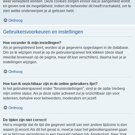
weer verwijderd worden. Deze cookies zorgen ervoor dat je aangemeld wordt
en geven ook de mogelijkheid, indien de beheerder dit heeft inschakeld, om te
zien welke onderwerpen je al gelezen hebt.
Omhoog
Gebruikersvoorkeuren en instellingen
Hoe verander ik mijn instellingen?
Als je geregistreerd bent, worden al je gegevens opgeslagen in de database.
Om ze te wijzigen moet je op de
gebruikerspaneel
link klikken (deze staat
meestal bovenaan op de pagina, maar dit kan verschillen), daarna kun je je
instellingen wijzigen.
Omhoog
Hoe kan ik onzichtbaar zijn in de online gebruikers lijst?
In het gebruikerspaneel onder "foruminstellingen", vind je de optie
Verberg
mijn online status
. Als je deze optie activeert zul je onzichtbaar zijn voor
iedereen, behalve voor beheerders, moderators en jezelf.
Omhoog
De tijden zijn niet correct!
Het is mogelijk dat de tijd die gegeven wordt van een andere tijdzone is dan
waarin jij woont. Als dit het geval is, moet je naar het gebruikerspaneel gaan
en je tijdzone veranderen in een bepaald gebied (vb: Amsterdam, New York,