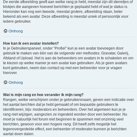
De eerste afbeelding geeft aan welke rang je hebt, meestal zijn dit sterretjes of
blokjes die aangeven hoeveel berichten je geplaatst hebt of wat je status is.
Hieronder kan nog een tweede, meestal grotere, afbeelding staan, beter
bekend als een avatar. Deze afbeelding is meestal uniek of persoonlijk voor
iedere gebruiker.
Omhoog
Hoe kan ik een avatar instellen?
In je Gebruikerspaneel, onder “Profiel” kun je een avatar toevoegen door
gebruik te maken van één van de volgende vier methodes: Gravatar, Galerij,
Afstand of Upload. Het is aan de beheerders om avatars in te schakelen en om
te kiezen op welke manier je een avatar kan gebruiken. Als je geen avatars
kunt gebruiken, neem dan contact op met een beheerder voor je vragen
hierover.
Omhoog
Wat is mijn rang en hoe verander ik mijn rang?
Rangen, welke verschijnen onder je gebruikersnaam, geven een indicatie over
het aantal berchten dat je hebt gemaakt of om bepaalde gebruikers te
identificeren, bijv. moderators en beheerders. Over het algemeen kun je je
rang niet wijzigen, aangezien ze ingesteld worden door een beheerder. Nu
moet je natuurlijk het forum niet beginnen te spammen met onzinnig veel
berichten, gewoon voor een hogere rang. Dit heeft zelfs mogelijk het
tegenovergestelde effect, een beheerder of moderator kunnen je berichten
aantal doen dalen.