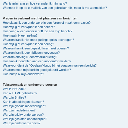
Wat is mijn rang en hoe verander ik mijn rang?
Wanneer ik op de e-maillink van een gebruiker klik, moet ik me aanmelden?
Vragen in verband met het plaatsen van berichten
Hoe plaats ik een onderwerp in een forum of maak een reactie?
Hoe wijzig of verwijder ik een bericht?
Hoe voeg ik een onderschrift toe aan mijn bericht?
Hoe maak ik een peiling?
Waarom kan ik niet meer peilingsopties toevoegen?
Hoe wijzig of verwijder ik een peiling?
Waarom kan ik een bepaald forum niet openen?
Waarom kan ik geen bijlagen toevoegen?
Waarom ontving ik een waarschuwing?
Hoe kan ik berichten aan een moderator melden?
Waarvoor dient de "Opslaan"-knop bij het plaatsen van een bericht?
Waarom moet mijn bericht goedgekeurd worden?
Hoe bump ik mijn onderwerp?
Tekstopmaak en onderwerp soorten
Wat is BBCode?
Kan ik HTML gebruiken?
Wat zijn Smilies?
Kan ik afbeeldingen plaatsen?
Wat zijn globale mededelingen?
Wat zijn mededelingen?
Wat zijn sticky onderwerpen?
Wat zijn gesloten onderwerpen?
Wat zijn onderwerpiconen?