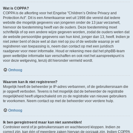
Wat is COPPA?
COPPA is de afkorting voor het Engelse "Children’s Online Privacy and
Protection Act". Dit is een Amerikaanse wet uit 1998 die vereist dat iedere
website die mogelijk gegevens van jongeren onder de 13 jaar verzamelt,
hiervoor de toestemming heeft van de ouders. Deze toestemming moet
schriftelijk of op een andere wijze gegeven worden, zodat de ouders weten dat
de website persoonlijke gegevens van hun kind, jonger dan 13, heeft. Indien je
niet zeker bent of deze wet al dan niet op jou of de website waarop je wil
registreren van toepassing is, neem dan contact op met een juridisch
raadgever voor meer informatie. Houd er rekening mee dat het phpBB-team
geen wettelijke informatie kan verschaffen en ook niet het aanspreekpunt is
voor deze wetgeving, tenzij dit hieronder vermeld wordt.
Omhoog
Waarom kan ik niet registreren?
Mogelijk heeft de beheerder je IP-adres verbannen, of de gebruikersnaam die
je opgeeft verboden. Tevens is het mogelijk dat de beheerder de registratie
mogelijkheid heeft uitgeschakeld om zo de registratie van nieuwe gebruikers
te voorkomen. Neem contact op met de beheerder voor verdere hulp.
Omhoog
Ik ben geregistreerd maar kan niet aanmelden!
Controleer eerst of je gebruikersnaam en wachtwoord kloppen. Indien ze
correct zijn, kan één of meerdere zaken hiervan de oorzaak zijn. Indien COPPA