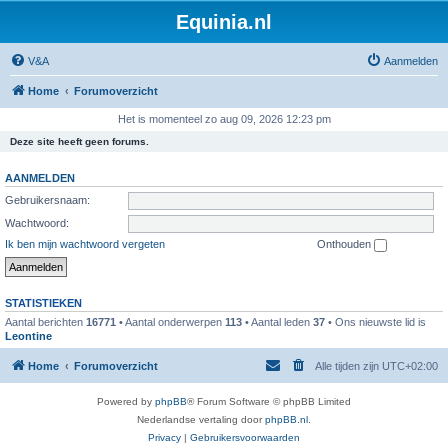
Equinia.nl
V&A
Aanmelden
Home
Forumoverzicht
Het is momenteel zo aug 09, 2026 12:23 pm
Deze site heeft geen forums.
AANMELDEN
Gebruikersnaam:
Wachtwoord:
Ik ben mijn wachtwoord vergeten
Onthouden
STATISTIEKEN
Aantal berichten
16771
• Aantal onderwerpen
113
• Aantal leden
37
• Ons nieuwste lid is
Leontine
Home
Forumoverzicht
Alle tijden zijn
UTC+02:00
Powered by
phpBB
® Forum Software © phpBB Limited
Nederlandse vertaling door
phpBB.nl
.
Privacy
|
Gebruikersvoorwaarden