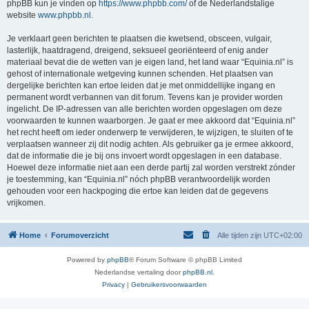
phpBB kun je vinden op
https://www.phpbb.com/
of de Nederlandstalige
website
www.phpbb.nl
.
Je verklaart geen berichten te plaatsen die kwetsend, obsceen, vulgair,
lasterlijk, haatdragend, dreigend, seksueel georiënteerd of enig ander
materiaal bevat die de wetten van je eigen land, het land waar “Equinia.nl” is
gehost of internationale wetgeving kunnen schenden. Het plaatsen van
dergelijke berichten kan ertoe leiden dat je met onmiddellijke ingang en
permanent wordt verbannen van dit forum. Tevens kan je provider worden
ingelicht. De IP-adressen van alle berichten worden opgeslagen om deze
voorwaarden te kunnen waarborgen. Je gaat er mee akkoord dat “Equinia.nl”
het recht heeft om ieder onderwerp te verwijderen, te wijzigen, te sluiten of te
verplaatsen wanneer zij dit nodig achten. Als gebruiker ga je ermee akkoord,
dat de informatie die je bij ons invoert wordt opgeslagen in een database.
Hoewel deze informatie niet aan een derde partij zal worden verstrekt zónder
je toestemming, kan “Equinia.nl” nóch phpBB verantwoordelijk worden
gehouden voor een hackpoging die ertoe kan leiden dat de gegevens
vrijkomen.
Home
Forumoverzicht
Alle tijden zijn
UTC+02:00
Powered by
phpBB
® Forum Software © phpBB Limited
Nederlandse vertaling door
phpBB.nl
.
Privacy
|
Gebruikersvoorwaarden