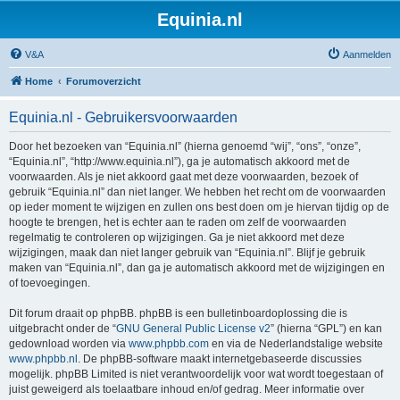
Equinia.nl
V&A
Aanmelden
Home
Forumoverzicht
Equinia.nl - Gebruikersvoorwaarden
Door het bezoeken van “Equinia.nl” (hierna genoemd “wij”, “ons”, “onze”,
“Equinia.nl”, “http://www.equinia.nl”), ga je automatisch akkoord met de
voorwaarden. Als je niet akkoord gaat met deze voorwaarden, bezoek of
gebruik “Equinia.nl” dan niet langer. We hebben het recht om de voorwaarden
op ieder moment te wijzigen en zullen ons best doen om je hiervan tijdig op de
hoogte te brengen, het is echter aan te raden om zelf de voorwaarden
regelmatig te controleren op wijzigingen. Ga je niet akkoord met deze
wijzigingen, maak dan niet langer gebruik van “Equinia.nl”. Blijf je gebruik
maken van “Equinia.nl”, dan ga je automatisch akkoord met de wijzigingen en
of toevoegingen.
Dit forum draait op phpBB. phpBB is een bulletinboardoplossing die is
uitgebracht onder de “
GNU General Public License v2
” (hierna “GPL”) en kan
gedownload worden via
www.phpbb.com
en via de Nederlandstalige website
www.phpbb.nl
. De phpBB-software maakt internetgebaseerde discussies
mogelijk. phpBB Limited is niet verantwoordelijk voor wat wordt toegestaan of
juist geweigerd als toelaatbare inhoud en/of gedrag. Meer informatie over