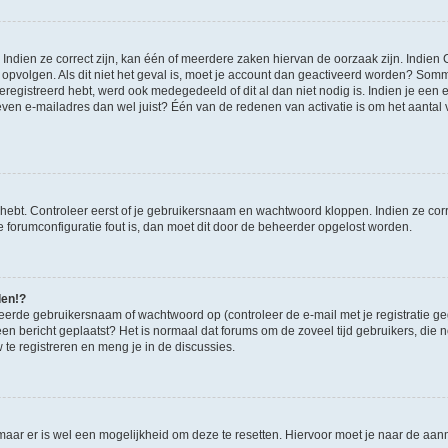
ndien ze correct zijn, kan één of meerdere zaken hiervan de oorzaak zijn. Indien C
es opvolgen. Als dit niet het geval is, moet je account dan geactiveerd worden? S
geregistreerd hebt, werd ook medegedeeld of dit al dan niet nodig is. Indien je een
ven e-mailadres dan wel juist? Één van de redenen van activatie is om het aantal va
 hebt. Controleer eerst of je gebruikersnaam en wachtwoord kloppen. Indien ze cor
 de forumconfiguratie fout is, dan moet dit door de beheerder opgelost worden.
den!?
eerde gebruikersnaam of wachtwoord op (controleer de e-mail met je registratie g
it een bericht geplaatst? Het is normaal dat forums om de zoveel tijd gebruikers, di
e registreren en meng je in de discussies.
 maar er is wel een mogelijkheid om deze te resetten. Hiervoor moet je naar de a