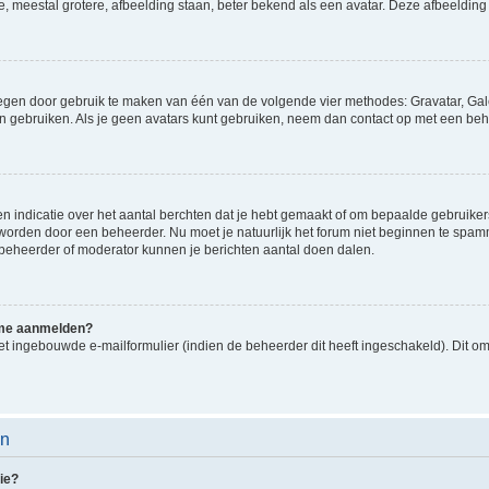
e, meestal grotere, afbeelding staan, beter bekend als een avatar. Deze afbeelding 
oegen door gebruik te maken van één van de volgende vier methodes: Gravatar, Gale
n gebruiken. Als je geen avatars kunt gebruiken, neem dan contact op met een beh
indicatie over het aantal berchten dat je hebt gemaakt of om bepaalde gebruikers 
d worden door een beheerder. Nu moet je natuurlijk het forum niet beginnen te sp
en beheerder of moderator kunnen je berichten aantal doen dalen.
k me aanmelden?
t ingebouwde e-mailformulier (indien de beheerder dit heeft ingeschakeld). Dit o
en
ie?