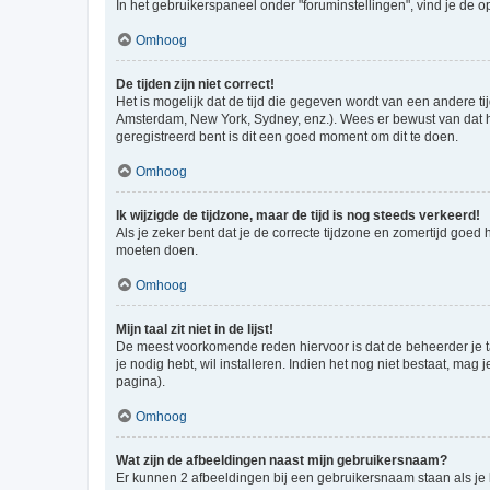
In het gebruikerspaneel onder "foruminstellingen", vind je de o
Omhoog
De tijden zijn niet correct!
Het is mogelijk dat de tijd die gegeven wordt van een andere ti
Amsterdam, New York, Sydney, enz.). Wees er bewust van dat he
geregistreerd bent is dit een goed moment om dit te doen.
Omhoog
Ik wijzigde de tijdzone, maar de tijd is nog steeds verkeerd!
Als je zeker bent dat je de correcte tijdzone en zomertijd goed
moeten doen.
Omhoog
Mijn taal zit niet in de lijst!
De meest voorkomende reden hiervoor is dat de beheerder je taal 
je nodig hebt, wil installeren. Indien het nog niet bestaat, m
pagina).
Omhoog
Wat zijn de afbeeldingen naast mijn gebruikersnaam?
Er kunnen 2 afbeeldingen bij een gebruikersnaam staan als je be