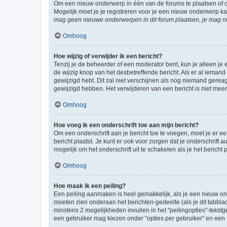
Om een nieuw onderwerp in één van de forums te plaatsen of 
Mogelijk moet je je registreren voor je een nieuw onderwerp k
mag geen nieuwe onderwerpen in dit forum plaatsen, je mag ni
Omhoog
Hoe wijzig of verwijder ik een bericht?
Tenzij je de beheerder of een moderator bent, kun je alleen je 
de
wijzig
knop van het desbetreffende bericht. Als er al iemand o
gewijzigd hebt. Dit zal niet verschijnen als nog niemand gere
gewijzigd hebben. Het verwijderen van een bericht is niet mee
Omhoog
Hoe voeg ik een onderschrift toe aan mijn bericht?
Om een onderschrift aan je bericht toe te voegen, moet je er ee
bericht plaatst. Je kunt er ook voor zorgen dat je onderschrift 
mogelijk om het onderschrift uit te schakelen als je het bericht p
Omhoog
Hoe maak ik een peiling?
Een peiling aanmaken is heel gemakkelijk, als je een nieuw ond
moeten zien onderaan het berichten-gedeelte (als je dit tabblad 
minstens 2 mogelijkheden invullen in het "peilingopties"-tekstg
een gebruiker mag kiezen onder "opties per gebruiker" en een ti