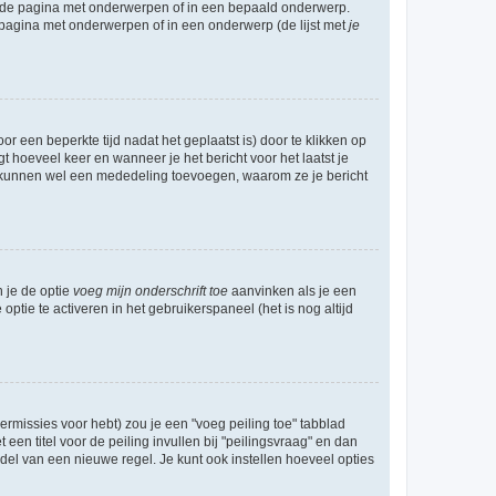
l de pagina met onderwerpen of in een bepaald onderwerp.
 pagina met onderwerpen of in een onderwerp (de lijst met
je
r een beperkte tijd nadat het geplaatst is) door te klikken op
gt hoeveel keer en wanneer je het bericht voor het laatst je
Zij kunnen wel een mededeling toevoegen, waarom ze je bericht
n je de optie
voeg mijn onderschrift toe
aanvinken als je een
optie te activeren in het gebruikerspaneel (het is nog altijd
rmissies voor hebt) zou je een "voeg peiling toe" tabblad
een titel voor de peiling invullen bij "peilingsvraag" en dan
ddel van een nieuwe regel. Je kunt ook instellen hoeveel opties