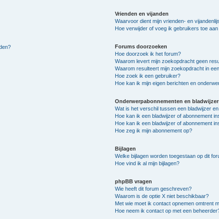
Vrienden en vijanden
Waarvoor dient mijn vrienden- en vijandenlij
Hoe verwijder of voeg ik gebruikers toe aan m
Forums doorzoeken
lden?
Hoe doorzoek ik het forum?
Waarom levert mijn zoekopdracht geen resu
Waarom resulteert mijn zoekopdracht in een
Hoe zoek ik een gebruiker?
Hoe kan ik mijn eigen berichten en onderw
Onderwerpabonnementen en bladwijzer
Wat is het verschil tussen een bladwijzer 
Hoe kan ik een bladwijzer of abonnement in
Hoe kan ik een bladwijzer of abonnement ins
Hoe zeg ik mijn abonnement op?
Bijlagen
Welke bijlagen worden toegestaan op dit fo
Hoe vind ik al mijn bijlagen?
phpBB vragen
Wie heeft dit forum geschreven?
Waarom is de optie X niet beschikbaar?
Met wie moet ik contact opnemen omtrent mis
Hoe neem ik contact op met een beheerder