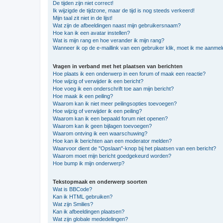
De tijden zijn niet correct!
Ik wijzigde de tijdzone, maar de tijd is nog steeds verkeerd!
Mijn taal zit niet in de lijst!
Wat zijn de afbeeldingen naast mijn gebruikersnaam?
Hoe kan ik een avatar instellen?
Wat is mijn rang en hoe verander ik mijn rang?
Wanneer ik op de e-maillink van een gebruiker klik, moet ik me aanme
Vragen in verband met het plaatsen van berichten
Hoe plaats ik een onderwerp in een forum of maak een reactie?
Hoe wijzig of verwijder ik een bericht?
Hoe voeg ik een onderschrift toe aan mijn bericht?
Hoe maak ik een peiling?
Waarom kan ik niet meer peilingsopties toevoegen?
Hoe wijzig of verwijder ik een peiling?
Waarom kan ik een bepaald forum niet openen?
Waarom kan ik geen bijlagen toevoegen?
Waarom ontving ik een waarschuwing?
Hoe kan ik berichten aan een moderator melden?
Waarvoor dient de "Opslaan"-knop bij het plaatsen van een bericht?
Waarom moet mijn bericht goedgekeurd worden?
Hoe bump ik mijn onderwerp?
Tekstopmaak en onderwerp soorten
Wat is BBCode?
Kan ik HTML gebruiken?
Wat zijn Smilies?
Kan ik afbeeldingen plaatsen?
Wat zijn globale mededelingen?