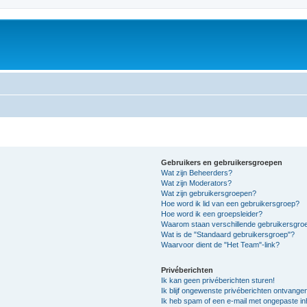
Gebruikers en gebruikersgroepen
Wat zijn Beheerders?
Wat zijn Moderators?
Wat zijn gebruikersgroepen?
Hoe word ik lid van een gebruikersgroep?
Hoe word ik een groepsleider?
Waarom staan verschillende gebruikersgroe
Wat is de "Standaard gebruikersgroep"?
Waarvoor dient de "Het Team"-link?
Privéberichten
Ik kan geen privéberichten sturen!
Ik blijf ongewenste privéberichten ontvange
Ik heb spam of een e-mail met ongepaste i