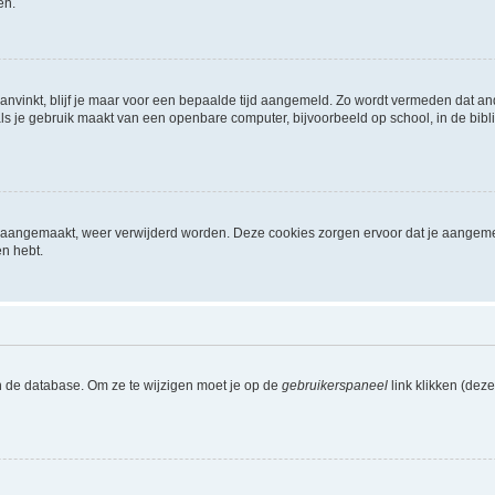
en.
aanvinkt, blijf je maar voor een bepaalde tijd aangemeld. Zo wordt vermeden dat a
ls je gebruik maakt van een openbare computer, bijvoorbeeld op school, in de biblio
ijn aangemaakt, weer verwijderd worden. Deze cookies zorgen ervoor dat je aangem
en hebt.
n de database. Om ze te wijzigen moet je op de
gebruikerspaneel
link klikken (dez