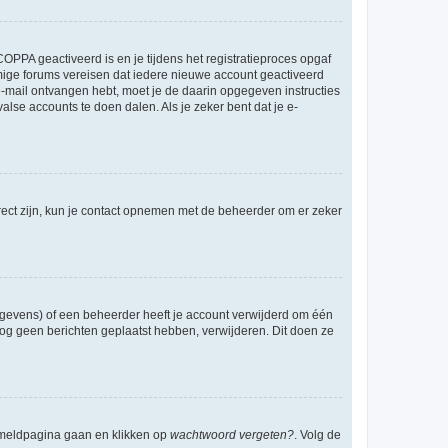
OPPA geactiveerd is en je tijdens het registratieproces opgaf
ommige forums vereisen dat iedere nieuwe account geactiveerd
 e-mail ontvangen hebt, moet je de daarin opgegeven instructies
lse accounts te doen dalen. Als je zeker bent dat je e-
rect zijn, kun je contact opnemen met de beheerder om er zeker
egevens) of een beheerder heeft je account verwijderd om één
e nog geen berichten geplaatst hebben, verwijderen. Dit doen ze
anmeldpagina gaan en klikken op
wachtwoord vergeten?
. Volg de