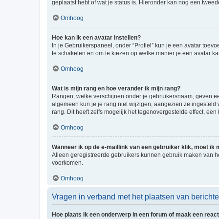
geplaatst hebt of wat je status is. Hieronder kan nog een tweed
Omhoog
Hoe kan ik een avatar instellen?
In je Gebruikerspaneel, onder “Profiel” kun je een avatar toev
te schakelen en om te kiezen op welke manier je een avatar ka
Omhoog
Wat is mijn rang en hoe verander ik mijn rang?
Rangen, welke verschijnen onder je gebruikersnaam, geven een 
algemeen kun je je rang niet wijzigen, aangezien ze ingestel
rang. Dit heeft zelfs mogelijk het tegenovergestelde effect, e
Omhoog
Wanneer ik op de e-maillink van een gebruiker klik, moet i
Alleen geregistreerde gebruikers kunnen gebruik maken van he
voorkomen.
Omhoog
Vragen in verband met het plaatsen van bericht
Hoe plaats ik een onderwerp in een forum of maak een react