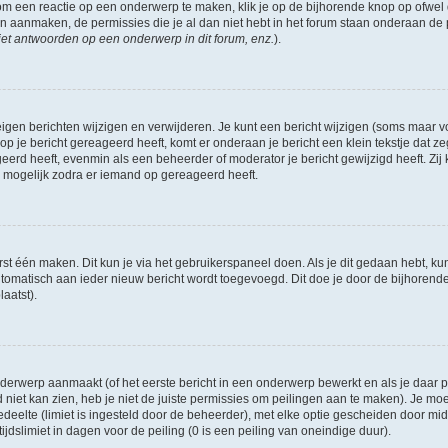
om een reactie op een onderwerp te maken, klik je op de bijhorende knop op ofwe
an aanmaken, de permissies die je al dan niet hebt in het forum staan onderaan de
et antwoorden op een onderwerp in dit forum, enz.
).
eigen berichten wijzigen en verwijderen. Je kunt een bericht wijzigen (soms maar voo
p je bericht gereageerd heeft, komt er onderaan je bericht een klein tekstje dat ze
ageerd heeft, evenmin als een beheerder of moderator je bericht gewijzigd heeft. 
r mogelijk zodra er iemand op gereageerd heeft.
rst één maken. Dit kun je via het gebruikerspaneel doen. Als je dit gedaan hebt, ku
automatisch aan ieder nieuw bericht wordt toegevoegd. Dit doe je door de bijhorende 
laatst).
erwerp aanmaakt (of het eerste bericht in een onderwerp bewerkt en als je daar pe
niet kan zien, heb je niet de juiste permissies om peilingen aan te maken). Je moet 
edeelte (limiet is ingesteld door de beheerder), met elke optie gescheiden door mi
jdslimiet in dagen voor de peiling (0 is een peiling van oneindige duur).