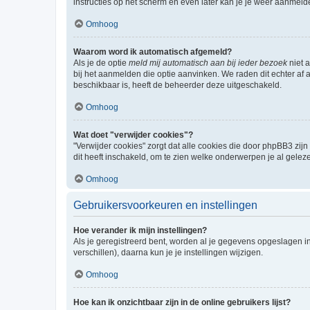
instructies op het scherm en even later kan je je weer aanmeld
Omhoog
Waarom word ik automatisch afgemeld?
Als je de optie
meld mij automatisch aan bij ieder bezoek
niet 
bij het aanmelden die optie aanvinken. We raden dit echter af a
beschikbaar is, heeft de beheerder deze uitgeschakeld.
Omhoog
Wat doet "verwijder cookies"?
"Verwijder cookies" zorgt dat alle cookies die door phpBB3 z
dit heeft inschakeld, om te zien welke onderwerpen je al gelez
Omhoog
Gebruikersvoorkeuren en instellingen
Hoe verander ik mijn instellingen?
Als je geregistreerd bent, worden al je gegevens opgeslagen i
verschillen), daarna kun je je instellingen wijzigen.
Omhoog
Hoe kan ik onzichtbaar zijn in de online gebruikers lijst?