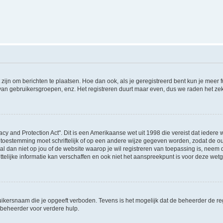
 zijn om berichten te plaatsen. Hoe dan ook, als je geregistreerd bent kun je meer
 van gebruikersgroepen, enz. Het registreren duurt maar even, dus we raden het ze
acy and Protection Act". Dit is een Amerikaanse wet uit 1998 die vereist dat ieder
 toestemming moet schriftelijk of op een andere wijze gegeven worden, zodat de 
et al dan niet op jou of de website waarop je wil registreren van toepassing is, nee
lijke informatie kan verschaffen en ook niet het aanspreekpunt is voor deze wetge
ikersnaam die je opgeeft verboden. Tevens is het mogelijk dat de beheerder de regi
beheerder voor verdere hulp.