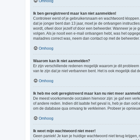
Omhoog
Ik ben geregistreerd maar kan niet aanmelden!
Controleer eerst of je gebruikersnaam en wachtwoord kloppen. I
dat je jonger bent dan 13 jaar, moet je de ontvangen instructi
wordt, ofwel door jezelf of door een beheerder. Wanneer je je 
volgen. Als je nooit een e-mail ontvangen hebt, was het opgege
mailadres correct was, neem dan contact op met de beheerder.
Omhoog
Waarom kan ik niet aanmelden?
Er zijn verschillende redenen mogelijk waarom je dit probleem
van te zijn dat je niet verbannen bent. Het is ook mogelijk dat
Omhoog
Ik heb me ooit geregistreerd maar kan nu niet meer aanmel
De meest voorkomende oorzaken hiervoor zijn: je gaf een verk
of andere reden. Indien dit laatste het geval is, heb je dan oo
om de database qua omvang te verkleinen. Probeer je opnieuw t
Omhoog
Ik weet mijn wachtwoord niet meer!
Geen paniek! Je kan je huidige wachtwoord niet terug krijgen,