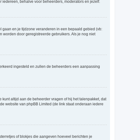
voor iedereen, behalve voor beheerders, moderators en jezelf.
eel gaan en je tijdzone veranderen in een bepaald gebied (vb:
 worden door geregistreerde gebruikers. Als je nog niet
er verkeerd ingesteld en zullen de beheerders een aanpassing
 kunt altijd aan de beheerder vragen of hij het talenpakket, dat
p de website van phpBB Limited (de link staat onderaan iedere
sterretjes of blokjes die aangeven hoeveel berichten je