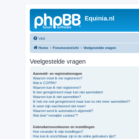
Equinia.nl
V&A
Home
Forumoverzicht
Veelgestelde vragen
Veelgestelde vragen
Aanmeld- en registratievragen
Waarom moet ik me registreren?
Wat is COPPA?
Waarom kan ik niet registreren?
Ik ben geregistreerd maar kan niet aanmelden!
Waarom kan ik niet aanmelden?
Ik heb me ooit geregistreerd maar kan nu niet meer aanmelden!?
Ik weet mijn wachtwoord niet meer!
Waarom word ik automatisch afgemeld?
Wat doet "verwijder cookies"?
Gebruikersvoorkeuren en instellingen
Hoe verander ik mijn instellingen?
Hoe kan ik onzichtbaar zijn in de online gebruikers lijst?