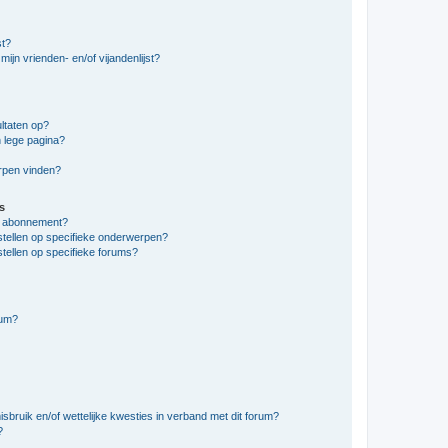
st?
ijn vrienden- en/of vijandenlijst?
ltaten op?
 lege pagina?
erpen vinden?
s
en abonnement?
stellen op specifieke onderwerpen?
tellen op specifieke forums?
rum?
bruik en/of wettelijke kwesties in verband met dit forum?
?