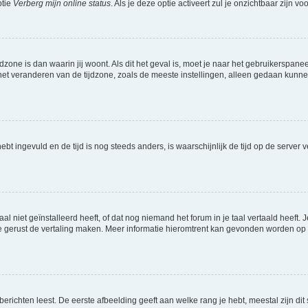
ptie
Verberg mijn online status
. Als je deze optie activeert zul je onzichtbaar zijn 
jdzone is dan waarin jij woont. Als dit het geval is, moet je naar het gebruikerspan
t veranderen van de tijdzone, zoals de meeste instellingen, alleen gedaan kunnen
 hebt ingevuld en de tijd is nog steeds anders, is waarschijnlijk de tijd op de serv
niet geïnstalleerd heeft, of dat nog niemand het forum in je taal vertaald heeft. Je
ag je gerust de vertaling maken. Meer informatie hieromtrent kan gevonden worden o
richten leest. De eerste afbeelding geeft aan welke rang je hebt, meestal zijn dit 