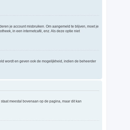
nderen je account misbruiken. Om aangemeld te blijven, moet je
theek, in een internetcafé, enz. Als deze optie niet
eld wordt en geven ook de mogelijkheid, indien de beheerder
e staat meestal bovenaan op de pagina, maar dit kan