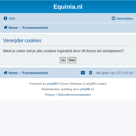
Equinia.nl
V&A
Aanmelden
Home
Forumoverzicht
Verwijder cookies
Weet je zeker dat je alle cookies ingesteld door dit forum wil verwijderen?
Home
Forumoverzicht
Alle tijden zijn
UTC+02:00
Powered by
phpBB
® Forum Software © phpBB Limited
Nederlandse vertaling door
phpBB.nl
.
Privacy
|
Gebruikersvoorwaarden