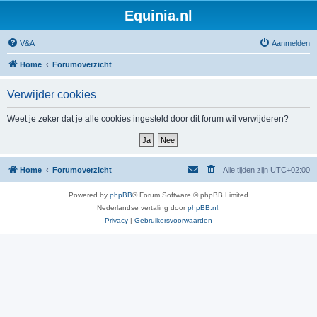
Equinia.nl
V&A
Aanmelden
Home
Forumoverzicht
Verwijder cookies
Weet je zeker dat je alle cookies ingesteld door dit forum wil verwijderen?
Home
Forumoverzicht
Alle tijden zijn
UTC+02:00
Powered by
phpBB
® Forum Software © phpBB Limited
Nederlandse vertaling door
phpBB.nl
.
Privacy
|
Gebruikersvoorwaarden