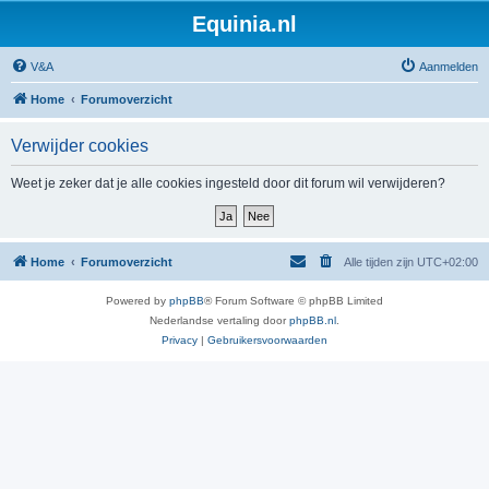
Equinia.nl
V&A
Aanmelden
Home
Forumoverzicht
Verwijder cookies
Weet je zeker dat je alle cookies ingesteld door dit forum wil verwijderen?
Home
Forumoverzicht
Alle tijden zijn
UTC+02:00
Powered by
phpBB
® Forum Software © phpBB Limited
Nederlandse vertaling door
phpBB.nl
.
Privacy
|
Gebruikersvoorwaarden