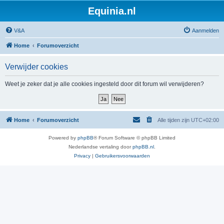
Equinia.nl
V&A
Aanmelden
Home
Forumoverzicht
Verwijder cookies
Weet je zeker dat je alle cookies ingesteld door dit forum wil verwijderen?
Home
Forumoverzicht
Alle tijden zijn
UTC+02:00
Powered by
phpBB
® Forum Software © phpBB Limited
Nederlandse vertaling door
phpBB.nl
.
Privacy
|
Gebruikersvoorwaarden