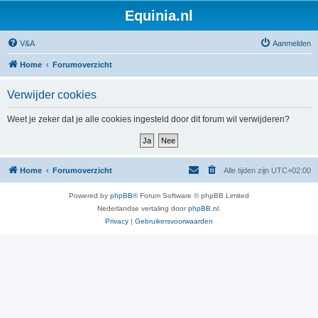
Equinia.nl
V&A
Aanmelden
Home
Forumoverzicht
Verwijder cookies
Weet je zeker dat je alle cookies ingesteld door dit forum wil verwijderen?
Home
Forumoverzicht
Alle tijden zijn
UTC+02:00
Powered by
phpBB
® Forum Software © phpBB Limited
Nederlandse vertaling door
phpBB.nl
.
Privacy
|
Gebruikersvoorwaarden