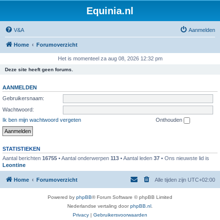
Equinia.nl
V&A
Aanmelden
Home
Forumoverzicht
Het is momenteel za aug 08, 2026 12:32 pm
Deze site heeft geen forums.
AANMELDEN
Gebruikersnaam:
Wachtwoord:
Ik ben mijn wachtwoord vergeten
Onthouden
STATISTIEKEN
Aantal berichten
16755
• Aantal onderwerpen
113
• Aantal leden
37
• Ons nieuwste lid is
Leontine
Home
Forumoverzicht
Alle tijden zijn
UTC+02:00
Powered by
phpBB
® Forum Software © phpBB Limited
Nederlandse vertaling door
phpBB.nl
.
Privacy
|
Gebruikersvoorwaarden