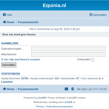
Equinia.nl
V&A
Aanmelden
Home
Forumoverzicht
Het is momenteel za aug 08, 2026 5:48 pm
Deze site heeft geen forums.
AANMELDEN
Gebruikersnaam:
Wachtwoord:
Ik ben mijn wachtwoord vergeten
Onthouden
STATISTIEKEN
Aantal berichten
16760
• Aantal onderwerpen
113
• Aantal leden
37
• Ons nieuwste lid is
Leontine
Home
Forumoverzicht
Alle tijden zijn
UTC+02:00
Powered by
phpBB
® Forum Software © phpBB Limited
Nederlandse vertaling door
phpBB.nl
.
Privacy
|
Gebruikersvoorwaarden