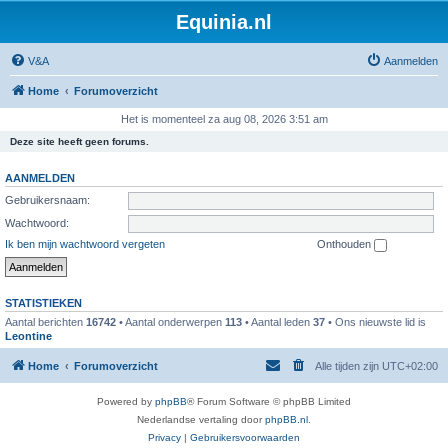
Equinia.nl
V&A
Aanmelden
Home
Forumoverzicht
Het is momenteel za aug 08, 2026 3:51 am
Deze site heeft geen forums.
AANMELDEN
Gebruikersnaam:
Wachtwoord:
Ik ben mijn wachtwoord vergeten
Onthouden
STATISTIEKEN
Aantal berichten
16742
• Aantal onderwerpen
113
• Aantal leden
37
• Ons nieuwste lid is
Leontine
Home
Forumoverzicht
Alle tijden zijn
UTC+02:00
Powered by
phpBB
® Forum Software © phpBB Limited
Nederlandse vertaling door
phpBB.nl
.
Privacy
|
Gebruikersvoorwaarden