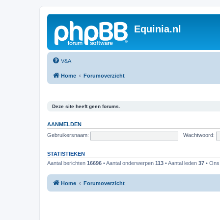
Equinia.nl
V&A
Home
Forumoverzicht
Deze site heeft geen forums.
AANMELDEN
Gebruikersnaam:
Wachtwoord:
STATISTIEKEN
Aantal berichten
16696
• Aantal onderwerpen
113
• Aantal leden
37
• Ons 
Home
Forumoverzicht