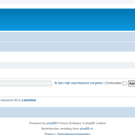
Ik ben mijn wachtwoord vergeten
|
Onthouden
nieuwste lid is
Leontine
Powered by
phpBB
® Forum Software © phpBB Limited
Nederlandse vertaling door
phpBB.nl
.
Privacy
|
Gebruikersvoorwaarden