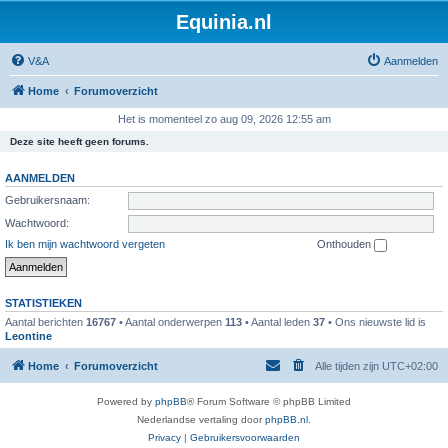
Equinia.nl
V&A
Aanmelden
Home
Forumoverzicht
Het is momenteel zo aug 09, 2026 12:55 am
Deze site heeft geen forums.
AANMELDEN
Gebruikersnaam:
Wachtwoord:
Ik ben mijn wachtwoord vergeten
Onthouden
STATISTIEKEN
Aantal berichten
16767
• Aantal onderwerpen
113
• Aantal leden
37
• Ons nieuwste lid is
Leontine
Home
Forumoverzicht
Alle tijden zijn
UTC+02:00
Powered by
phpBB
® Forum Software © phpBB Limited
Nederlandse vertaling door
phpBB.nl
.
Privacy
|
Gebruikersvoorwaarden