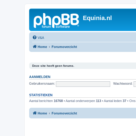
Equinia.nl
V&A
Home
Forumoverzicht
Deze site heeft geen forums.
AANMELDEN
Gebruikersnaam:
Wachtwoord:
STATISTIEKEN
Aantal berichten
16768
• Aantal onderwerpen
113
• Aantal leden
37
• Ons 
Home
Forumoverzicht