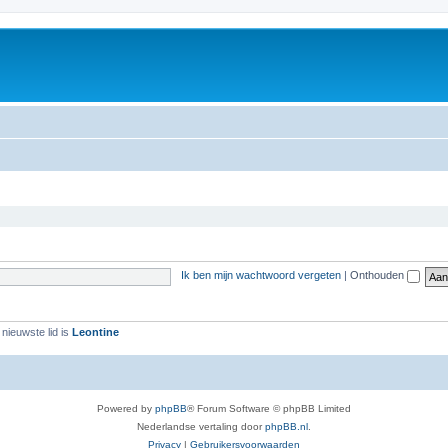
Ik ben mijn wachtwoord vergeten
|
Onthouden
nieuwste lid is
Leontine
Powered by
phpBB
® Forum Software © phpBB Limited
Nederlandse vertaling door
phpBB.nl
.
Privacy
|
Gebruikersvoorwaarden