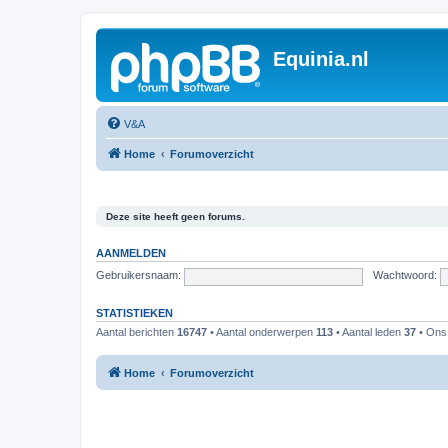
Equinia.nl
V&A
Home
Forumoverzicht
Deze site heeft geen forums.
AANMELDEN
Gebruikersnaam:
Wachtwoord:
STATISTIEKEN
Aantal berichten
16747
• Aantal onderwerpen
113
• Aantal leden
37
• Ons 
Home
Forumoverzicht