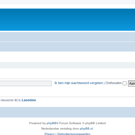
Ik ben mijn wachtwoord vergeten
|
Onthouden
nieuwste lid is
Leontine
Powered by
phpBB
® Forum Software © phpBB Limited
Nederlandse vertaling door
phpBB.nl
.
Privacy
|
Gebruikersvoorwaarden