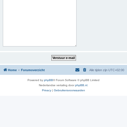
Home
Forumoverzicht
Alle tijden zijn
UTC+02:00
Powered by
phpBB
® Forum Software © phpBB Limited
Nederlandse vertaling door
phpBB.nl
.
Privacy
|
Gebruikersvoorwaarden