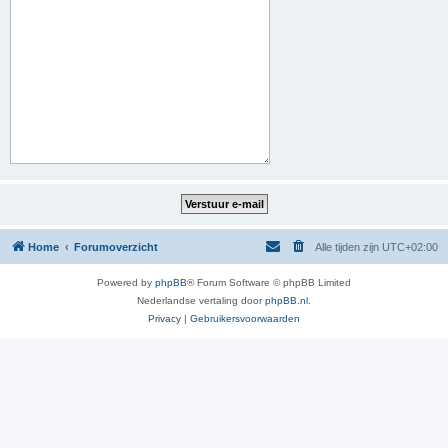
Home
Forumoverzicht
Alle tijden zijn
UTC+02:00
Powered by
phpBB
® Forum Software © phpBB Limited
Nederlandse vertaling door
phpBB.nl
.
Privacy
|
Gebruikersvoorwaarden