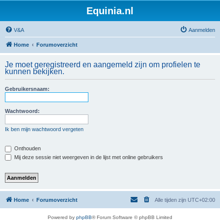
Equinia.nl
V&A
Aanmelden
Home
Forumoverzicht
Je moet geregistreerd en aangemeld zijn om profielen te
kunnen bekijken.
Gebruikersnaam:
Wachtwoord:
Ik ben mijn wachtwoord vergeten
Onthouden
Mij deze sessie niet weergeven in de lijst met online gebruikers
Home
Forumoverzicht
Alle tijden zijn
UTC+02:00
Powered by
phpBB
® Forum Software © phpBB Limited