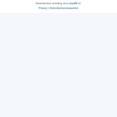
Nederlandse vertaling door
phpBB.nl
.
Privacy
|
Gebruikersvoorwaarden