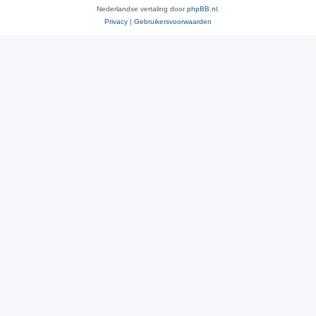
Nederlandse vertaling door
phpBB.nl
.
Privacy
|
Gebruikersvoorwaarden