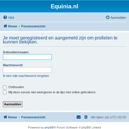
Equinia.nl
V&A
Aanmelden
Home
Forumoverzicht
Je moet geregistreerd en aangemeld zijn om profielen te
kunnen bekijken.
Gebruikersnaam:
Wachtwoord:
Ik ben mijn wachtwoord vergeten
Onthouden
Mij deze sessie niet weergeven in de lijst met online gebruikers
Home
Forumoverzicht
Alle tijden zijn
UTC+02:00
Powered by
phpBB
® Forum Software © phpBB Limited