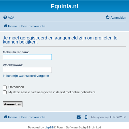
Equinia.nl
V&A
Aanmelden
Home
Forumoverzicht
Je moet geregistreerd en aangemeld zijn om profielen te
kunnen bekijken.
Gebruikersnaam:
Wachtwoord:
Ik ben mijn wachtwoord vergeten
Onthouden
Mij deze sessie niet weergeven in de lijst met online gebruikers
Home
Forumoverzicht
Alle tijden zijn
UTC+02:00
Powered by
phpBB
® Forum Software © phpBB Limited