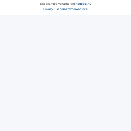
Nederlandse vertaling door
phpBB.nl
.
Privacy
|
Gebruikersvoorwaarden