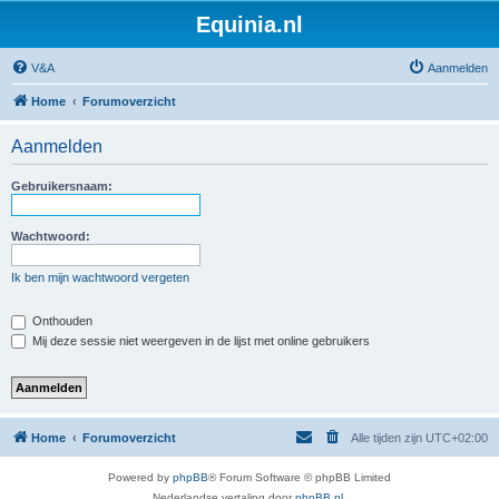
Equinia.nl
V&A
Aanmelden
Home
Forumoverzicht
Aanmelden
Gebruikersnaam:
Wachtwoord:
Ik ben mijn wachtwoord vergeten
Onthouden
Mij deze sessie niet weergeven in de lijst met online gebruikers
Home
Forumoverzicht
Alle tijden zijn
UTC+02:00
Powered by
phpBB
® Forum Software © phpBB Limited
Nederlandse vertaling door
phpBB.nl
.