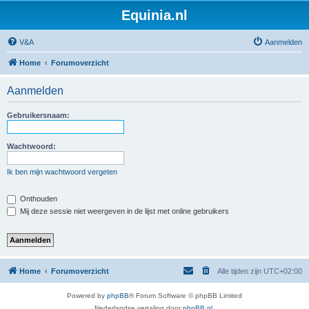
Equinia.nl
V&A
Aanmelden
Home
Forumoverzicht
Aanmelden
Gebruikersnaam:
Wachtwoord:
Ik ben mijn wachtwoord vergeten
Onthouden
Mij deze sessie niet weergeven in de lijst met online gebruikers
Home
Forumoverzicht
Alle tijden zijn
UTC+02:00
Powered by
phpBB
® Forum Software © phpBB Limited
Nederlandse vertaling door
phpBB.nl
.