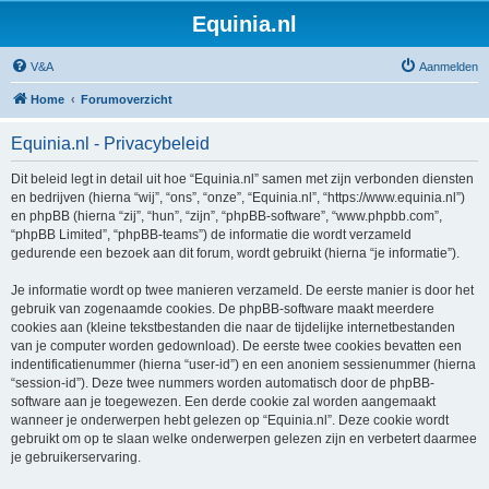
Equinia.nl
V&A
Aanmelden
Home
Forumoverzicht
Equinia.nl - Privacybeleid
Dit beleid legt in detail uit hoe “Equinia.nl” samen met zijn verbonden diensten
en bedrijven (hierna “wij”, “ons”, “onze”, “Equinia.nl”, “https://www.equinia.nl”)
en phpBB (hierna “zij”, “hun”, “zijn”, “phpBB-software”, “www.phpbb.com”,
“phpBB Limited”, “phpBB-teams”) de informatie die wordt verzameld
gedurende een bezoek aan dit forum, wordt gebruikt (hierna “je informatie”).
Je informatie wordt op twee manieren verzameld. De eerste manier is door het
gebruik van zogenaamde cookies. De phpBB-software maakt meerdere
cookies aan (kleine tekstbestanden die naar de tijdelijke internetbestanden
van je computer worden gedownload). De eerste twee cookies bevatten een
indentificatienummer (hierna “user-id”) en een anoniem sessienummer (hierna
“session-id”). Deze twee nummers worden automatisch door de phpBB-
software aan je toegewezen. Een derde cookie zal worden aangemaakt
wanneer je onderwerpen hebt gelezen op “Equinia.nl”. Deze cookie wordt
gebruikt om op te slaan welke onderwerpen gelezen zijn en verbetert daarmee
je gebruikerservaring.