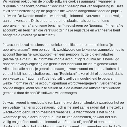
Wij kunnen ook buiten de phpBB-software cookies aanmaken wanneer je
“Equinia.nl” bezoekt, hoewel dit document daarop niet van toepassing is. Deze
tekst heeft betrekking op de pagina’s die worden aangemaakt door de phpBB-
software. De tweede manier is waarin wij je informatie verzamelen door wat je
aan ons verstuurt. Dit is onder andere het plaatsen als een anonieme
gebruiker (hierna “anonieme berichten”), registreren op “Equinia.nl” (hierna “je
account”) en berichten die verstuurd zijn na je registratie en wanneer je bent
aangemeld (hierna “je berichten”).
Je account bevat minstens een unieke identificeerbare naam (hierna “je
gebruikersnaam”), een persoonlijk wachtwoord om te kunnen aanmelden op je
account (hierna “je wachtwoord”) en een persoonlijk, geldig e-mailadres
(hierna “je e-mail”). Je informatie voor je account op “Equinia.nl” is beveiligd
door de privacywetgeving die geldt in het land waar dit forum gehost wordt.
Alle informatie naast je gebruikersnaam, je wachtwoord en je e-mailadres die
vereist is bij het registratieproces op “Equinia.nl” is verplicht of optioneel, dat is
een keuze van “Equinia.nl”. Je hebt altijd zelf de mogelijkheid te bepalen
welke informatie van je account openbaar wordt weergegeven. Verder heb je
ook de mogelijkheid om in te stellen of je de e-mails die automatisch worden
gemaakt door de phpBB-software wil ontvangen.
Je wachtwoord is versleuteld (en kan niet worden ontsleuteld) waardoor het op
een veilige manier is opgeslagen. Toch is het niet aan te raden dat je hetzelfde
wachtwoord gebruikt op meerdere websites. Je wachtwoord is het middel
waarmee je op je account op “Equinia.nl” kan aanmelden, bewaar het dus
veilig en geef het nooit aan iemand van Equinia.nl”, phpBB of een andere
derde partij. Als je het wachtwoord van je account bent vergeten, kun je de “Ik