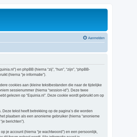
Aanmelden
uinia.nl”) en phpBB (hierna “zij”, “hun”, “zijn”, “phpBB-
kt (hierna “je informatie”).
re cookies aan (kleine tekstbestanden die naar de tijdelijke
oniem sessienummer (hierna “session-id”). Deze twee
t gelezen op “Equinia.nl”. Deze cookie wordt gebruikt om op
 Deze tekst heeft betrekking op de pagina’s die worden
e het plaatsen als een anonieme gebruiker (hierna “anonieme
“je berichten”).
p je account (hierna “je wachtwoord”) en een persoonlijk,