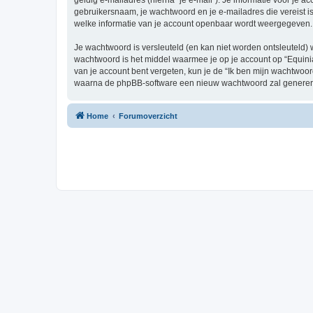
geldig e-mailadres (hierna “je e-mail”). Je informatie voor je ac
gebruikersnaam, je wachtwoord en je e-mailadres die vereist is bi
welke informatie van je account openbaar wordt weergegeven. 
Je wachtwoord is versleuteld (en kan niet worden ontsleuteld) 
wachtwoord is het middel waarmee je op je account op “Equinia
van je account bent vergeten, kun je de “Ik ben mijn wachtwoor
waarna de phpBB-software een nieuw wachtwoord zal genereren
Home
Forumoverzicht