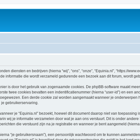
onden diensten en bedrijven (hierna “wij”, “ons”, “onze”, “Equinia.nl”, “https://www.eq
e informatie die wordt verzameld gedurende een bezoek aan dit forum, wordt gebrui
nier is door het gebruik van zogenaamde cookies. De phpBB-software maakt meerde
ste twee cookies bevatten een indentificatienummer (hierna “user-id”) en een an
oegewezen. Een derde cookie zal worden aangemaakt wanneer je onderwerpen heb
je gebruikerservaring.
neer je “Equinia.nl” bezoekt, hoewel dit document daarop niet van toepassing is.
n wij je informatie verzamelen door wat je aan ons verstuurt. Dit is onder ander
 berichten die verstuurd zijn na je registratie en wanneer je bent aangemeld (hierna 
hierna “je gebruikersnaam”), een persoonlijk wachtwoord om te kunnen aanmelden o