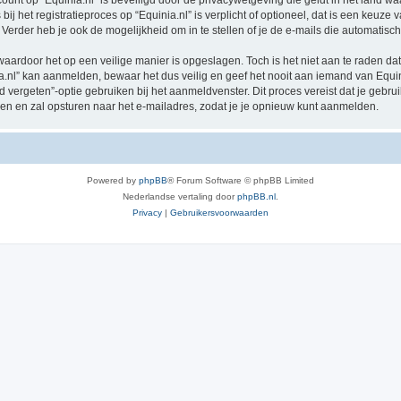
count op “Equinia.nl” is beveiligd door de privacywetgeving die geldt in het land waa
j het registratieproces op “Equinia.nl” is verplicht of optioneel, dat is een keuze v
Verder heb je ook de mogelijkheid om in te stellen of je de e-mails die automati
waardoor het op een veilige manier is opgeslagen. Toch is het niet aan te raden d
.nl” kan aanmelden, bewaar het dus veilig en geef het nooit aan iemand van Equini
d vergeten”-optie gebruiken bij het aanmeldvenster. Dit proces vereist dat je geb
 en zal opsturen naar het e-mailadres, zodat je je opnieuw kunt aanmelden.
Powered by
phpBB
® Forum Software © phpBB Limited
Nederlandse vertaling door
phpBB.nl
.
Privacy
|
Gebruikersvoorwaarden