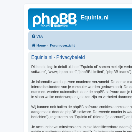
Equinia.nl
V&A
Home
Forumoverzicht
Equinia.nl - Privacybeleid
Dit beleid legt in detail uit hoe “Equinia.nl” samen met zijn verb
software”, “www.phpbb.com”, “phpBB Limited”, “phpBB-teams”) d
Je informatie wordt op twee manieren verzameld. De eerste ma
internetbestanden van je computer worden gedownload). De eer
nummers worden automatisch door de phpBB-software aan je t
te slaan welke onderwerpen gelezen zijn en verbetert daarmee 
Wij kunnen ook buiten de phpBB-software cookies aanmaken wan
aangemaakt door de phpBB-software. De tweede manier is waari
berichten”), registreren op “Equinia.nl” (hierna “je account”) en
Je account bevat minstens een unieke identificeerbare naam (