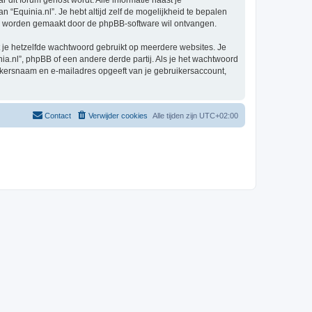
r dit forum gehost wordt. Alle informatie naast je
an “Equinia.nl”. Je hebt altijd zelf de mogelijkheid te bepalen
sch worden gemaakt door de phpBB-software wil ontvangen.
at je hetzelfde wachtwoord gebruikt op meerdere websites. Je
a.nl”, phpBB of een andere derde partij. Als je het wachtwoord
ruikersnaam en e-mailadres opgeeft van je gebruikersaccount,
Contact
Verwijder cookies
Alle tijden zijn
UTC+02:00