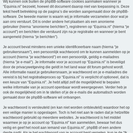
Wij kunnen ook buiten de phpBB-software cookies aanmaken wanneer je
“Equinia.nl” bezoekt, hoewel dit document daarop niet van toepassing is. Deze
tekst heeft betrekking op de pagina’s die worden aangemaakt door de phpBB-
software. De tweede manier is waarin wij je informatie verzamelen door wat je
aan ons verstuurt. Dit is onder andere het plaatsen als een anonieme
gebruiker (hierna “anonieme berichten”), registreren op “Equinia.nl” (hierna “je
account”) en berichten die verstuurd zijn na je registratie en wanneer je bent
aangemeld (hierna “je berichten”).
Je account bevat minstens een unieke identificeerbare naam (hierna “je
gebruikersnaam”), een persoonlijk wachtwoord om te kunnen aanmelden op je
account (hierna “je wachtwoord”) en een persoonlijk, geldig e-mailadres
(hierna “je e-mail”). Je informatie voor je account op “Equinia.nl” is beveiligd
door de privacywetgeving die geldt in het land waar dit forum gehost wordt.
Alle informatie naast je gebruikersnaam, je wachtwoord en je e-mailadres die
vereist is bij het registratieproces op “Equinia.nl” is verplicht of optioneel, dat is
een keuze van “Equinia.nl”. Je hebt altijd zelf de mogelijkheid te bepalen
welke informatie van je account openbaar wordt weergegeven. Verder heb je
ook de mogelijkheid om in te stellen of je de e-mails die automatisch worden
gemaakt door de phpBB-software wil ontvangen.
Je wachtwoord is versleuteld (en kan niet worden ontsleuteld) waardoor het op
een veilige manier is opgeslagen. Toch is het niet aan te raden dat je hetzelfde
wachtwoord gebruikt op meerdere websites. Je wachtwoord is het middel
waarmee je op je account op “Equinia.nl” kan aanmelden, bewaar het dus
veilig en geef het nooit aan iemand van Equinia.nl”, phpBB of een andere
derde partij. Als je het wachtwoord van je account bent vergeten, kun je de “Ik