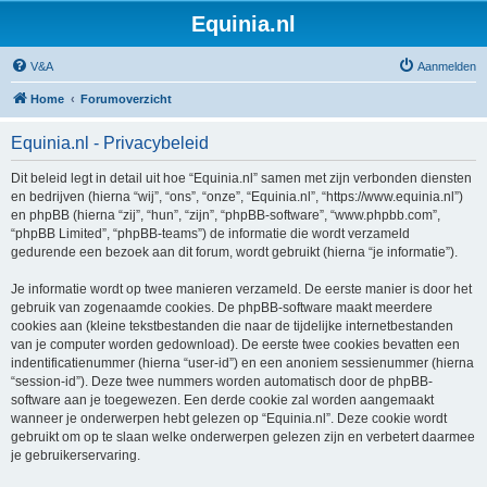
Equinia.nl
V&A
Aanmelden
Home
Forumoverzicht
Equinia.nl - Privacybeleid
Dit beleid legt in detail uit hoe “Equinia.nl” samen met zijn verbonden diensten
en bedrijven (hierna “wij”, “ons”, “onze”, “Equinia.nl”, “https://www.equinia.nl”)
en phpBB (hierna “zij”, “hun”, “zijn”, “phpBB-software”, “www.phpbb.com”,
“phpBB Limited”, “phpBB-teams”) de informatie die wordt verzameld
gedurende een bezoek aan dit forum, wordt gebruikt (hierna “je informatie”).
Je informatie wordt op twee manieren verzameld. De eerste manier is door het
gebruik van zogenaamde cookies. De phpBB-software maakt meerdere
cookies aan (kleine tekstbestanden die naar de tijdelijke internetbestanden
van je computer worden gedownload). De eerste twee cookies bevatten een
indentificatienummer (hierna “user-id”) en een anoniem sessienummer (hierna
“session-id”). Deze twee nummers worden automatisch door de phpBB-
software aan je toegewezen. Een derde cookie zal worden aangemaakt
wanneer je onderwerpen hebt gelezen op “Equinia.nl”. Deze cookie wordt
gebruikt om op te slaan welke onderwerpen gelezen zijn en verbetert daarmee
je gebruikerservaring.