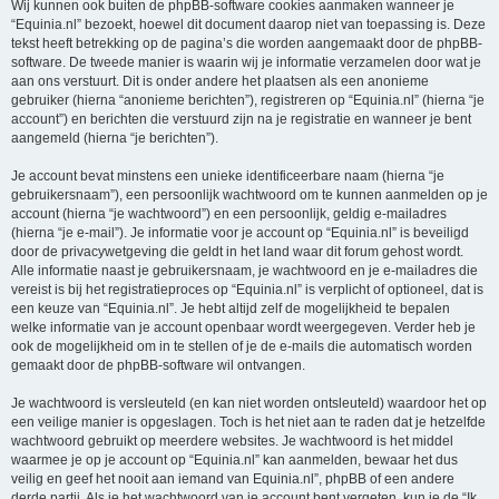
Wij kunnen ook buiten de phpBB-software cookies aanmaken wanneer je
“Equinia.nl” bezoekt, hoewel dit document daarop niet van toepassing is. Deze
tekst heeft betrekking op de pagina’s die worden aangemaakt door de phpBB-
software. De tweede manier is waarin wij je informatie verzamelen door wat je
aan ons verstuurt. Dit is onder andere het plaatsen als een anonieme
gebruiker (hierna “anonieme berichten”), registreren op “Equinia.nl” (hierna “je
account”) en berichten die verstuurd zijn na je registratie en wanneer je bent
aangemeld (hierna “je berichten”).
Je account bevat minstens een unieke identificeerbare naam (hierna “je
gebruikersnaam”), een persoonlijk wachtwoord om te kunnen aanmelden op je
account (hierna “je wachtwoord”) en een persoonlijk, geldig e-mailadres
(hierna “je e-mail”). Je informatie voor je account op “Equinia.nl” is beveiligd
door de privacywetgeving die geldt in het land waar dit forum gehost wordt.
Alle informatie naast je gebruikersnaam, je wachtwoord en je e-mailadres die
vereist is bij het registratieproces op “Equinia.nl” is verplicht of optioneel, dat is
een keuze van “Equinia.nl”. Je hebt altijd zelf de mogelijkheid te bepalen
welke informatie van je account openbaar wordt weergegeven. Verder heb je
ook de mogelijkheid om in te stellen of je de e-mails die automatisch worden
gemaakt door de phpBB-software wil ontvangen.
Je wachtwoord is versleuteld (en kan niet worden ontsleuteld) waardoor het op
een veilige manier is opgeslagen. Toch is het niet aan te raden dat je hetzelfde
wachtwoord gebruikt op meerdere websites. Je wachtwoord is het middel
waarmee je op je account op “Equinia.nl” kan aanmelden, bewaar het dus
veilig en geef het nooit aan iemand van Equinia.nl”, phpBB of een andere
derde partij. Als je het wachtwoord van je account bent vergeten, kun je de “Ik