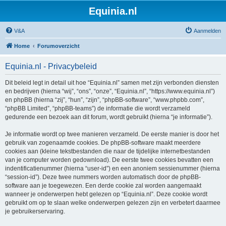
Equinia.nl
V&A
Aanmelden
Home
Forumoverzicht
Equinia.nl - Privacybeleid
Dit beleid legt in detail uit hoe “Equinia.nl” samen met zijn verbonden diensten
en bedrijven (hierna “wij”, “ons”, “onze”, “Equinia.nl”, “https://www.equinia.nl”)
en phpBB (hierna “zij”, “hun”, “zijn”, “phpBB-software”, “www.phpbb.com”,
“phpBB Limited”, “phpBB-teams”) de informatie die wordt verzameld
gedurende een bezoek aan dit forum, wordt gebruikt (hierna “je informatie”).
Je informatie wordt op twee manieren verzameld. De eerste manier is door het
gebruik van zogenaamde cookies. De phpBB-software maakt meerdere
cookies aan (kleine tekstbestanden die naar de tijdelijke internetbestanden
van je computer worden gedownload). De eerste twee cookies bevatten een
indentificatienummer (hierna “user-id”) en een anoniem sessienummer (hierna
“session-id”). Deze twee nummers worden automatisch door de phpBB-
software aan je toegewezen. Een derde cookie zal worden aangemaakt
wanneer je onderwerpen hebt gelezen op “Equinia.nl”. Deze cookie wordt
gebruikt om op te slaan welke onderwerpen gelezen zijn en verbetert daarmee
je gebruikerservaring.