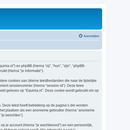
Aanmelden
uinia.nl”) en phpBB (hierna “zij”, “hun”, “zijn”, “phpBB-
kt (hierna “je informatie”).
re cookies aan (kleine tekstbestanden die naar de tijdelijke
oniem sessienummer (hierna “session-id”). Deze twee
t gelezen op “Equinia.nl”. Deze cookie wordt gebruikt om op
 Deze tekst heeft betrekking op de pagina’s die worden
e het plaatsen als een anonieme gebruiker (hierna “anonieme
“je berichten”).
p je account (hierna “je wachtwoord”) en een persoonlijk,