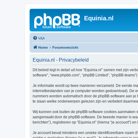
Equinia.nl
V&A
Home
Forumoverzicht
Equinia.nl - Privacybeleid
Dit beleid legt in detail uit hoe “Equinia.nl” samen met zijn verb
software”, “www.phpbb.com”, “phpBB Limited”, “phpBB-teams”) d
Je informatie wordt op twee manieren verzameld. De eerste ma
internetbestanden van je computer worden gedownload). De eer
nummers worden automatisch door de phpBB-software aan je t
te slaan welke onderwerpen gelezen zijn en verbetert daarmee 
Wij kunnen ook buiten de phpBB-software cookies aanmaken wan
aangemaakt door de phpBB-software. De tweede manier is waari
berichten”), registreren op “Equinia.nl” (hierna “je account”) en
Je account bevat minstens een unieke identificeerbare naam (