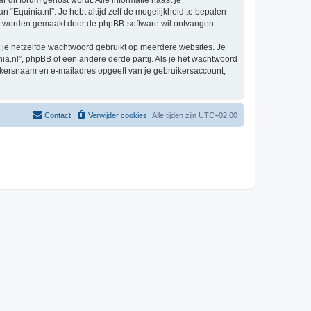
r dit forum gehost wordt. Alle informatie naast je
an “Equinia.nl”. Je hebt altijd zelf de mogelijkheid te bepalen
sch worden gemaakt door de phpBB-software wil ontvangen.
at je hetzelfde wachtwoord gebruikt op meerdere websites. Je
a.nl”, phpBB of een andere derde partij. Als je het wachtwoord
ruikersnaam en e-mailadres opgeeft van je gebruikersaccount,
Contact
Verwijder cookies
Alle tijden zijn
UTC+02:00