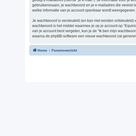
geldig e-mailadres (hierna “je e-mail”). Je informatie voor je ac
gebruikersnaam, je wachtwoord en je e-mailadres die vereist is bi
welke informatie van je account openbaar wordt weergegeven. 
Je wachtwoord is versleuteld (en kan niet worden ontsleuteld) 
wachtwoord is het middel waarmee je op je account op “Equinia
van je account bent vergeten, kun je de “Ik ben mijn wachtwoor
waarna de phpBB-software een nieuw wachtwoord zal genereren
Home
Forumoverzicht