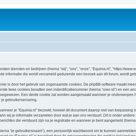
onden diensten en bedrijven (hierna “wij”, “ons”, “onze”, “Equinia.nl”, “https://www.eq
e informatie die wordt verzameld gedurende een bezoek aan dit forum, wordt gebrui
nier is door het gebruik van zogenaamde cookies. De phpBB-software maakt meerde
ste twee cookies bevatten een indentificatienummer (hierna “user-id”) en een an
oegewezen. Een derde cookie zal worden aangemaakt wanneer je onderwerpen heb
je gebruikerservaring.
neer je “Equinia.nl” bezoekt, hoewel dit document daarop niet van toepassing is.
n wij je informatie verzamelen door wat je aan ons verstuurt. Dit is onder ander
 berichten die verstuurd zijn na je registratie en wanneer je bent aangemeld (hierna 
hierna “je gebruikersnaam”), een persoonlijk wachtwoord om te kunnen aanmelden o