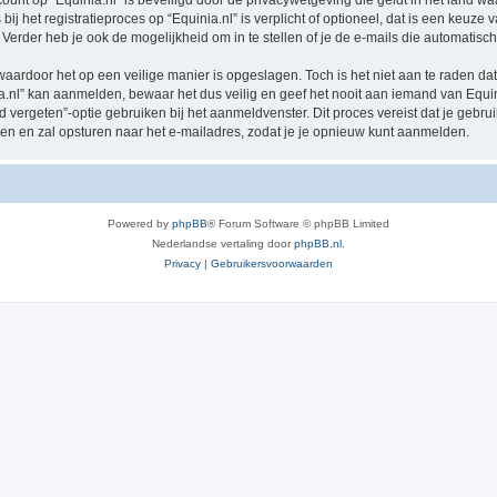
count op “Equinia.nl” is beveiligd door de privacywetgeving die geldt in het land waa
j het registratieproces op “Equinia.nl” is verplicht of optioneel, dat is een keuze v
Verder heb je ook de mogelijkheid om in te stellen of je de e-mails die automati
waardoor het op een veilige manier is opgeslagen. Toch is het niet aan te raden d
.nl” kan aanmelden, bewaar het dus veilig en geef het nooit aan iemand van Equini
d vergeten”-optie gebruiken bij het aanmeldvenster. Dit proces vereist dat je geb
 en zal opsturen naar het e-mailadres, zodat je je opnieuw kunt aanmelden.
Powered by
phpBB
® Forum Software © phpBB Limited
Nederlandse vertaling door
phpBB.nl
.
Privacy
|
Gebruikersvoorwaarden