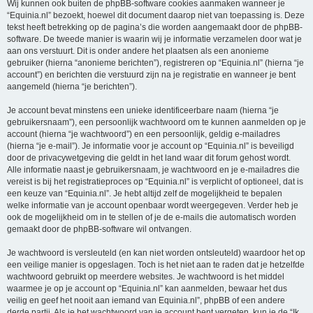
Wij kunnen ook buiten de phpBB-software cookies aanmaken wanneer je
“Equinia.nl” bezoekt, hoewel dit document daarop niet van toepassing is. Deze
tekst heeft betrekking op de pagina’s die worden aangemaakt door de phpBB-
software. De tweede manier is waarin wij je informatie verzamelen door wat je
aan ons verstuurt. Dit is onder andere het plaatsen als een anonieme
gebruiker (hierna “anonieme berichten”), registreren op “Equinia.nl” (hierna “je
account”) en berichten die verstuurd zijn na je registratie en wanneer je bent
aangemeld (hierna “je berichten”).
Je account bevat minstens een unieke identificeerbare naam (hierna “je
gebruikersnaam”), een persoonlijk wachtwoord om te kunnen aanmelden op je
account (hierna “je wachtwoord”) en een persoonlijk, geldig e-mailadres
(hierna “je e-mail”). Je informatie voor je account op “Equinia.nl” is beveiligd
door de privacywetgeving die geldt in het land waar dit forum gehost wordt.
Alle informatie naast je gebruikersnaam, je wachtwoord en je e-mailadres die
vereist is bij het registratieproces op “Equinia.nl” is verplicht of optioneel, dat is
een keuze van “Equinia.nl”. Je hebt altijd zelf de mogelijkheid te bepalen
welke informatie van je account openbaar wordt weergegeven. Verder heb je
ook de mogelijkheid om in te stellen of je de e-mails die automatisch worden
gemaakt door de phpBB-software wil ontvangen.
Je wachtwoord is versleuteld (en kan niet worden ontsleuteld) waardoor het op
een veilige manier is opgeslagen. Toch is het niet aan te raden dat je hetzelfde
wachtwoord gebruikt op meerdere websites. Je wachtwoord is het middel
waarmee je op je account op “Equinia.nl” kan aanmelden, bewaar het dus
veilig en geef het nooit aan iemand van Equinia.nl”, phpBB of een andere
derde partij. Als je het wachtwoord van je account bent vergeten, kun je de “Ik