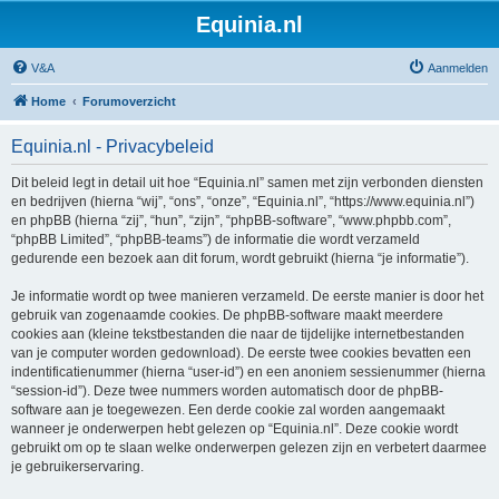
Equinia.nl
V&A
Aanmelden
Home
Forumoverzicht
Equinia.nl - Privacybeleid
Dit beleid legt in detail uit hoe “Equinia.nl” samen met zijn verbonden diensten
en bedrijven (hierna “wij”, “ons”, “onze”, “Equinia.nl”, “https://www.equinia.nl”)
en phpBB (hierna “zij”, “hun”, “zijn”, “phpBB-software”, “www.phpbb.com”,
“phpBB Limited”, “phpBB-teams”) de informatie die wordt verzameld
gedurende een bezoek aan dit forum, wordt gebruikt (hierna “je informatie”).
Je informatie wordt op twee manieren verzameld. De eerste manier is door het
gebruik van zogenaamde cookies. De phpBB-software maakt meerdere
cookies aan (kleine tekstbestanden die naar de tijdelijke internetbestanden
van je computer worden gedownload). De eerste twee cookies bevatten een
indentificatienummer (hierna “user-id”) en een anoniem sessienummer (hierna
“session-id”). Deze twee nummers worden automatisch door de phpBB-
software aan je toegewezen. Een derde cookie zal worden aangemaakt
wanneer je onderwerpen hebt gelezen op “Equinia.nl”. Deze cookie wordt
gebruikt om op te slaan welke onderwerpen gelezen zijn en verbetert daarmee
je gebruikerservaring.