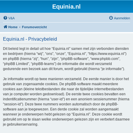
Equinia.nl
V&A
Aanmelden
Home
Forumoverzicht
Equinia.nl - Privacybeleid
Dit beleid legt in detail uit hoe “Equinia.nl” samen met zijn verbonden diensten
en bedrijven (hierna “wij”, “ons”, “onze”, “Equinia.nl”, “https://www.equinia.nl”)
en phpBB (hierna “zij”, “hun”, “zijn”, “phpBB-software”, “www.phpbb.com”,
“phpBB Limited”, “phpBB-teams”) de informatie die wordt verzameld
gedurende een bezoek aan dit forum, wordt gebruikt (hierna “je informatie”).
Je informatie wordt op twee manieren verzameld. De eerste manier is door het
gebruik van zogenaamde cookies. De phpBB-software maakt meerdere
cookies aan (kleine tekstbestanden die naar de tijdelijke internetbestanden
van je computer worden gedownload). De eerste twee cookies bevatten een
indentificatienummer (hierna “user-id”) en een anoniem sessienummer (hierna
“session-id”). Deze twee nummers worden automatisch door de phpBB-
software aan je toegewezen. Een derde cookie zal worden aangemaakt
wanneer je onderwerpen hebt gelezen op “Equinia.nl”. Deze cookie wordt
gebruikt om op te slaan welke onderwerpen gelezen zijn en verbetert daarmee
je gebruikerservaring.