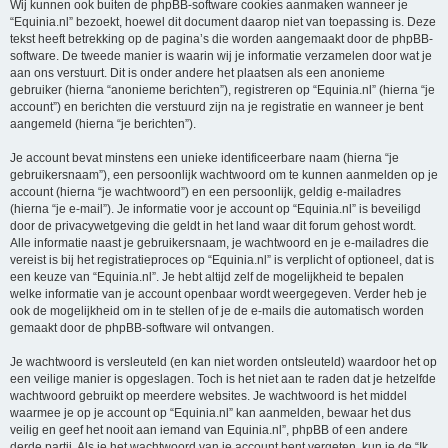
Wij kunnen ook buiten de phpBB-software cookies aanmaken wanneer je
“Equinia.nl” bezoekt, hoewel dit document daarop niet van toepassing is. Deze
tekst heeft betrekking op de pagina’s die worden aangemaakt door de phpBB-
software. De tweede manier is waarin wij je informatie verzamelen door wat je
aan ons verstuurt. Dit is onder andere het plaatsen als een anonieme
gebruiker (hierna “anonieme berichten”), registreren op “Equinia.nl” (hierna “je
account”) en berichten die verstuurd zijn na je registratie en wanneer je bent
aangemeld (hierna “je berichten”).
Je account bevat minstens een unieke identificeerbare naam (hierna “je
gebruikersnaam”), een persoonlijk wachtwoord om te kunnen aanmelden op je
account (hierna “je wachtwoord”) en een persoonlijk, geldig e-mailadres
(hierna “je e-mail”). Je informatie voor je account op “Equinia.nl” is beveiligd
door de privacywetgeving die geldt in het land waar dit forum gehost wordt.
Alle informatie naast je gebruikersnaam, je wachtwoord en je e-mailadres die
vereist is bij het registratieproces op “Equinia.nl” is verplicht of optioneel, dat is
een keuze van “Equinia.nl”. Je hebt altijd zelf de mogelijkheid te bepalen
welke informatie van je account openbaar wordt weergegeven. Verder heb je
ook de mogelijkheid om in te stellen of je de e-mails die automatisch worden
gemaakt door de phpBB-software wil ontvangen.
Je wachtwoord is versleuteld (en kan niet worden ontsleuteld) waardoor het op
een veilige manier is opgeslagen. Toch is het niet aan te raden dat je hetzelfde
wachtwoord gebruikt op meerdere websites. Je wachtwoord is het middel
waarmee je op je account op “Equinia.nl” kan aanmelden, bewaar het dus
veilig en geef het nooit aan iemand van Equinia.nl”, phpBB of een andere
derde partij. Als je het wachtwoord van je account bent vergeten, kun je de “Ik