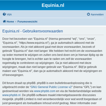
Equinia.nl
V&A
Aanmelden
Home
Forumoverzicht
Equinia.nl - Gebruikersvoorwaarden
Door het bezoeken van “Equinia.nl” (hierna genoemd “wij”, “ons”, “onze”,
“Equinia.nl”, “https://www.equinia.nl”), ga je automatisch akkoord met de
voorwaarden. Als je niet akkoord gaat met deze voorwaarden, bezoek of
gebruik “Equinia.nl” dan niet langer. We hebben het recht om de voorwaarden
op ieder moment te wijzigen en zullen ons best doen om je hiervan tijdig op de
hoogte te brengen, het is echter aan te raden om zelf de voorwaarden
regelmatig te controleren op wijzigingen. Ga je niet akkoord met deze
wijzigingen, maak dan niet langer gebruik van “Equinia.nl”. Blijf je gebruik
maken van “Equinia.nl”, dan ga je automatisch akkoord met de wijzigingen en
of toevoegingen.
Dit forum draait op phpBB. phpBB is een bulletinboardoplossing die is
uitgebracht onder de “
GNU General Public License v2
” (hierna “GPL”) en kan
gedownload worden via
www.phpbb.com
en via de Nederlandstalige website
www.phpbb.nl
. De phpBB-software maakt internetgebaseerde discussies
mogelijk. phpBB Limited is niet verantwoordelijk voor wat wordt toegestaan of
juist geweigerd als toelaatbare inhoud en/of gedrag. Meer informatie over