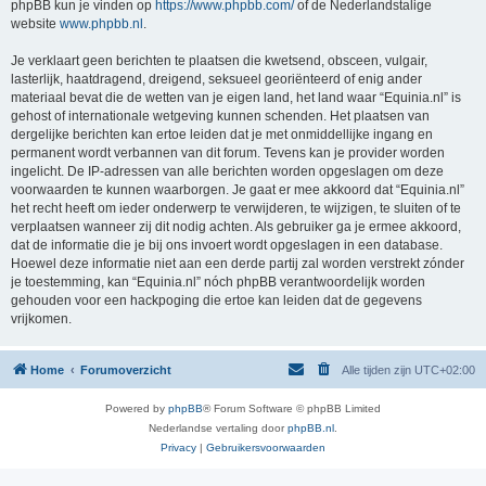
phpBB kun je vinden op
https://www.phpbb.com/
of de Nederlandstalige
website
www.phpbb.nl
.
Je verklaart geen berichten te plaatsen die kwetsend, obsceen, vulgair,
lasterlijk, haatdragend, dreigend, seksueel georiënteerd of enig ander
materiaal bevat die de wetten van je eigen land, het land waar “Equinia.nl” is
gehost of internationale wetgeving kunnen schenden. Het plaatsen van
dergelijke berichten kan ertoe leiden dat je met onmiddellijke ingang en
permanent wordt verbannen van dit forum. Tevens kan je provider worden
ingelicht. De IP-adressen van alle berichten worden opgeslagen om deze
voorwaarden te kunnen waarborgen. Je gaat er mee akkoord dat “Equinia.nl”
het recht heeft om ieder onderwerp te verwijderen, te wijzigen, te sluiten of te
verplaatsen wanneer zij dit nodig achten. Als gebruiker ga je ermee akkoord,
dat de informatie die je bij ons invoert wordt opgeslagen in een database.
Hoewel deze informatie niet aan een derde partij zal worden verstrekt zónder
je toestemming, kan “Equinia.nl” nóch phpBB verantwoordelijk worden
gehouden voor een hackpoging die ertoe kan leiden dat de gegevens
vrijkomen.
Home
Forumoverzicht
Alle tijden zijn
UTC+02:00
Powered by
phpBB
® Forum Software © phpBB Limited
Nederlandse vertaling door
phpBB.nl
.
Privacy
|
Gebruikersvoorwaarden