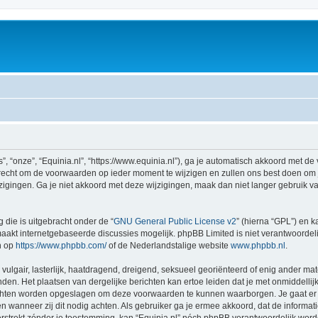
”, “onze”, “Equinia.nl”, “https://www.equinia.nl”), ga je automatisch akkoord met 
recht om de voorwaarden op ieder moment te wijzigen en zullen ons best doen om je 
igingen. Ga je niet akkoord met deze wijzigingen, maak dan niet langer gebruik van 
 die is uitgebracht onder de “
GNU General Public License v2
” (hierna “GPL”) en
akt internetgebaseerde discussies mogelijk. phpBB Limited is niet verantwoordelij
n op
https://www.phpbb.com/
of de Nederlandstalige website
www.phpbb.nl
.
vulgair, lasterlijk, haatdragend, dreigend, seksueel georiënteerd of enig ander mat
enden. Het plaatsen van dergelijke berichten kan ertoe leiden dat je met onmiddell
richten worden opgeslagen om deze voorwaarden te kunnen waarborgen. Je gaat er m
sen wanneer zij dit nodig achten. Als gebruiker ga je ermee akkoord, dat de informat