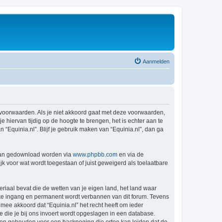
Aanmelden
de voorwaarden. Als je niet akkoord gaat met deze voorwaarden,
hiervan tijdig op de hoogte te brengen, het is echter aan te
“Equinia.nl”. Blijf je gebruik maken van “Equinia.nl”, dan ga
 kan gedownload worden via
www.phpbb.com
en via de
k voor wat wordt toegestaan of juist geweigerd als toelaatbare
eriaal bevat die de wetten van je eigen land, het land waar
ijke ingang en permanent wordt verbannen van dit forum. Tevens
ee akkoord dat “Equinia.nl” het recht heeft om ieder
ie die je bij ons invoert wordt opgeslagen in een database.