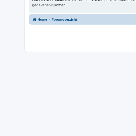
Hoewel deze informatie niet aan een derde partij zal worden 
gegevens vrijkomen.
Home
Forumoverzicht