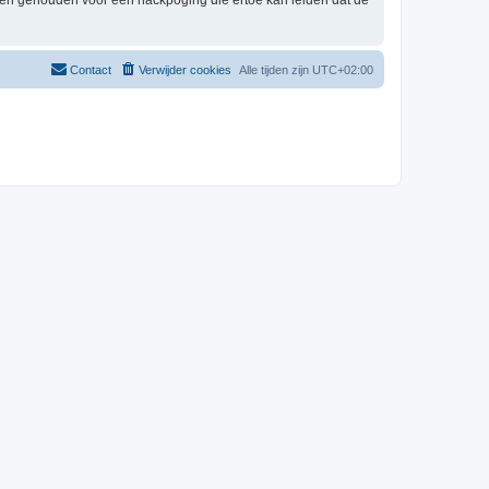
rden gehouden voor een hackpoging die ertoe kan leiden dat de
Contact
Verwijder cookies
Alle tijden zijn
UTC+02:00