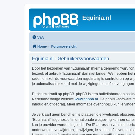
Equinia.nl
V&A
Home
Forumoverzicht
Equinia.nl - Gebruikersvoorwaarden
Door het bezoeken van “Equinia.nl” (hierna genoemd “wij”, “ons
bezoek of gebruik “Equinia.nl” dan niet langer. We hebben het 
raden om zelf de voorwaarden regelmatig te controleren op wijz
je automatisch akkoord met de wijzigingen en of toevoegingen.
Dit forum draait op phpBB. phpBB is een bulletinboardoplossing
Nederlandstalige website
www.phpbb.nl
. De phpBB-software ma
inhoud en/of gedrag. Meer informatie over phpBB kun je vinde
Je verklaart geen berichten te plaatsen die kwetsend, obsceen, 
“Equinia.nl” is gehost of internationale wetgeving kunnen sch
kan je provider worden ingelicht. De IP-adressen van alle be
onderwerp te verwijderen, te wijzigen, te sluiten of te verplaat