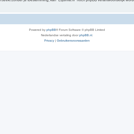
verstrekt zónder je toestemming, kan “Equinia.nl” nóch phpBB verantwoordelijk wo
Powered by
phpBB
® Forum Software © phpBB Limited
Nederlandse vertaling door
phpBB.nl
.
Privacy
|
Gebruikersvoorwaarden