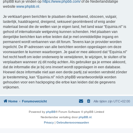
phpBB kun je vinden op
https://www.phpbb.com/
of de Nederlandstalige
website
www.phpbb.nl
.
Je verklaart geen berichten te plaatsen die kwetsend, obsceen, vulgair,
lasterlijk, haatdragend, dreigend, seksueel georiënteerd of enig ander
materiaal bevat die de wetten van je eigen land, het land waar “Equinia.nl” is
gehost of internationale wetgeving kunnen schenden. Het plaatsen van
dergelijke berichten kan ertoe leiden dat je met onmiddellijke ingang en
permanent wordt verbannen van dit forum. Tevens kan je provider worden
ingelicht. De IP-adressen van alle berichten worden opgeslagen om deze
voorwaarden te kunnen waarborgen. Je gaat er mee akkoord dat “Equinia.nl”
het recht heeft om ieder onderwerp te verwijderen, te wijzigen, te sluiten of te
verplaatsen wanneer zij dit nodig achten. Als gebruiker ga je ermee akkoord,
dat de informatie die je bij ons invoert wordt opgeslagen in een database.
Hoewel deze informatie niet aan een derde partij zal worden verstrekt zónder
je toestemming, kan “Equinia.nl” nóch phpBB verantwoordelijk worden
gehouden voor een hackpoging die ertoe kan leiden dat de gegevens
vrijkomen.
Home
Forumoverzicht
Alle tijden zijn
UTC+02:00
Powered by
phpBB
® Forum Software © phpBB Limited
Nederlandse vertaling door
phpBB.nl
.
Privacy
|
Gebruikersvoorwaarden