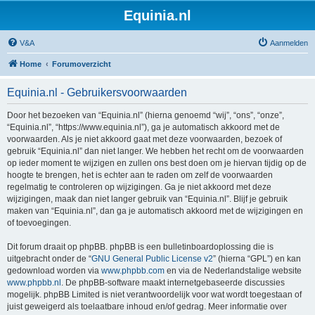
Equinia.nl
V&A
Aanmelden
Home
Forumoverzicht
Equinia.nl - Gebruikersvoorwaarden
Door het bezoeken van “Equinia.nl” (hierna genoemd “wij”, “ons”, “onze”,
“Equinia.nl”, “https://www.equinia.nl”), ga je automatisch akkoord met de
voorwaarden. Als je niet akkoord gaat met deze voorwaarden, bezoek of
gebruik “Equinia.nl” dan niet langer. We hebben het recht om de voorwaarden
op ieder moment te wijzigen en zullen ons best doen om je hiervan tijdig op de
hoogte te brengen, het is echter aan te raden om zelf de voorwaarden
regelmatig te controleren op wijzigingen. Ga je niet akkoord met deze
wijzigingen, maak dan niet langer gebruik van “Equinia.nl”. Blijf je gebruik
maken van “Equinia.nl”, dan ga je automatisch akkoord met de wijzigingen en
of toevoegingen.
Dit forum draait op phpBB. phpBB is een bulletinboardoplossing die is
uitgebracht onder de “
GNU General Public License v2
” (hierna “GPL”) en kan
gedownload worden via
www.phpbb.com
en via de Nederlandstalige website
www.phpbb.nl
. De phpBB-software maakt internetgebaseerde discussies
mogelijk. phpBB Limited is niet verantwoordelijk voor wat wordt toegestaan of
juist geweigerd als toelaatbare inhoud en/of gedrag. Meer informatie over