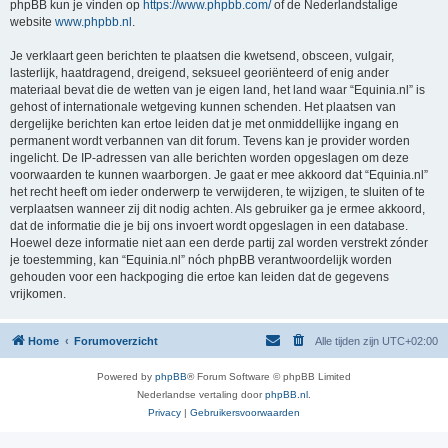
phpBB kun je vinden op
https://www.phpbb.com/
of de Nederlandstalige
website
www.phpbb.nl
.
Je verklaart geen berichten te plaatsen die kwetsend, obsceen, vulgair,
lasterlijk, haatdragend, dreigend, seksueel georiënteerd of enig ander
materiaal bevat die de wetten van je eigen land, het land waar “Equinia.nl” is
gehost of internationale wetgeving kunnen schenden. Het plaatsen van
dergelijke berichten kan ertoe leiden dat je met onmiddellijke ingang en
permanent wordt verbannen van dit forum. Tevens kan je provider worden
ingelicht. De IP-adressen van alle berichten worden opgeslagen om deze
voorwaarden te kunnen waarborgen. Je gaat er mee akkoord dat “Equinia.nl”
het recht heeft om ieder onderwerp te verwijderen, te wijzigen, te sluiten of te
verplaatsen wanneer zij dit nodig achten. Als gebruiker ga je ermee akkoord,
dat de informatie die je bij ons invoert wordt opgeslagen in een database.
Hoewel deze informatie niet aan een derde partij zal worden verstrekt zónder
je toestemming, kan “Equinia.nl” nóch phpBB verantwoordelijk worden
gehouden voor een hackpoging die ertoe kan leiden dat de gegevens
vrijkomen.
Home
Forumoverzicht
Alle tijden zijn
UTC+02:00
Powered by
phpBB
® Forum Software © phpBB Limited
Nederlandse vertaling door
phpBB.nl
.
Privacy
|
Gebruikersvoorwaarden