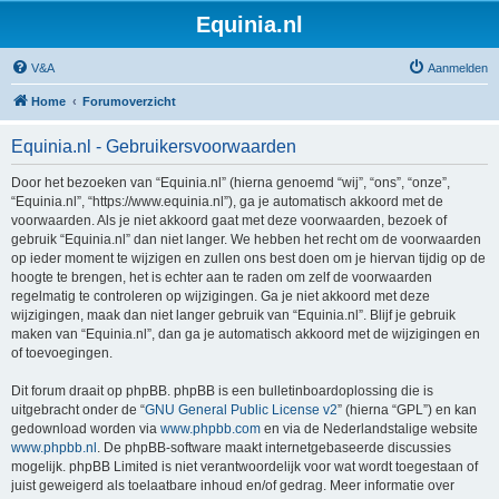
Equinia.nl
V&A
Aanmelden
Home
Forumoverzicht
Equinia.nl - Gebruikersvoorwaarden
Door het bezoeken van “Equinia.nl” (hierna genoemd “wij”, “ons”, “onze”,
“Equinia.nl”, “https://www.equinia.nl”), ga je automatisch akkoord met de
voorwaarden. Als je niet akkoord gaat met deze voorwaarden, bezoek of
gebruik “Equinia.nl” dan niet langer. We hebben het recht om de voorwaarden
op ieder moment te wijzigen en zullen ons best doen om je hiervan tijdig op de
hoogte te brengen, het is echter aan te raden om zelf de voorwaarden
regelmatig te controleren op wijzigingen. Ga je niet akkoord met deze
wijzigingen, maak dan niet langer gebruik van “Equinia.nl”. Blijf je gebruik
maken van “Equinia.nl”, dan ga je automatisch akkoord met de wijzigingen en
of toevoegingen.
Dit forum draait op phpBB. phpBB is een bulletinboardoplossing die is
uitgebracht onder de “
GNU General Public License v2
” (hierna “GPL”) en kan
gedownload worden via
www.phpbb.com
en via de Nederlandstalige website
www.phpbb.nl
. De phpBB-software maakt internetgebaseerde discussies
mogelijk. phpBB Limited is niet verantwoordelijk voor wat wordt toegestaan of
juist geweigerd als toelaatbare inhoud en/of gedrag. Meer informatie over