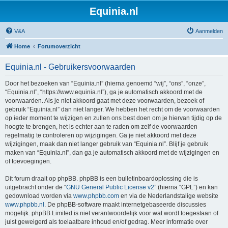
Equinia.nl
V&A
Aanmelden
Home
Forumoverzicht
Equinia.nl - Gebruikersvoorwaarden
Door het bezoeken van “Equinia.nl” (hierna genoemd “wij”, “ons”, “onze”,
“Equinia.nl”, “https://www.equinia.nl”), ga je automatisch akkoord met de
voorwaarden. Als je niet akkoord gaat met deze voorwaarden, bezoek of
gebruik “Equinia.nl” dan niet langer. We hebben het recht om de voorwaarden
op ieder moment te wijzigen en zullen ons best doen om je hiervan tijdig op de
hoogte te brengen, het is echter aan te raden om zelf de voorwaarden
regelmatig te controleren op wijzigingen. Ga je niet akkoord met deze
wijzigingen, maak dan niet langer gebruik van “Equinia.nl”. Blijf je gebruik
maken van “Equinia.nl”, dan ga je automatisch akkoord met de wijzigingen en
of toevoegingen.
Dit forum draait op phpBB. phpBB is een bulletinboardoplossing die is
uitgebracht onder de “
GNU General Public License v2
” (hierna “GPL”) en kan
gedownload worden via
www.phpbb.com
en via de Nederlandstalige website
www.phpbb.nl
. De phpBB-software maakt internetgebaseerde discussies
mogelijk. phpBB Limited is niet verantwoordelijk voor wat wordt toegestaan of
juist geweigerd als toelaatbare inhoud en/of gedrag. Meer informatie over