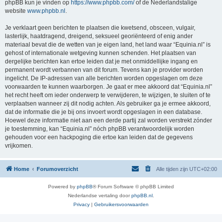
phpBB kun je vinden op
https://www.phpbb.com/
of de Nederlandstalige
website
www.phpbb.nl
.
Je verklaart geen berichten te plaatsen die kwetsend, obsceen, vulgair,
lasterlijk, haatdragend, dreigend, seksueel georiënteerd of enig ander
materiaal bevat die de wetten van je eigen land, het land waar “Equinia.nl” is
gehost of internationale wetgeving kunnen schenden. Het plaatsen van
dergelijke berichten kan ertoe leiden dat je met onmiddellijke ingang en
permanent wordt verbannen van dit forum. Tevens kan je provider worden
ingelicht. De IP-adressen van alle berichten worden opgeslagen om deze
voorwaarden te kunnen waarborgen. Je gaat er mee akkoord dat “Equinia.nl”
het recht heeft om ieder onderwerp te verwijderen, te wijzigen, te sluiten of te
verplaatsen wanneer zij dit nodig achten. Als gebruiker ga je ermee akkoord,
dat de informatie die je bij ons invoert wordt opgeslagen in een database.
Hoewel deze informatie niet aan een derde partij zal worden verstrekt zónder
je toestemming, kan “Equinia.nl” nóch phpBB verantwoordelijk worden
gehouden voor een hackpoging die ertoe kan leiden dat de gegevens
vrijkomen.
Home
Forumoverzicht
Alle tijden zijn
UTC+02:00
Powered by
phpBB
® Forum Software © phpBB Limited
Nederlandse vertaling door
phpBB.nl
.
Privacy
|
Gebruikersvoorwaarden